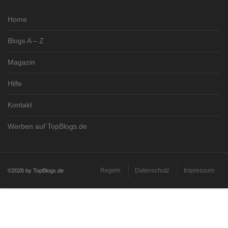
Home
Blogs A – Z
Magazin
Hilfe
Kontakt
Werben auf TopBlogs.de
Regeln
Datenschutz
Impressum
©2026 by TopBlogs.de