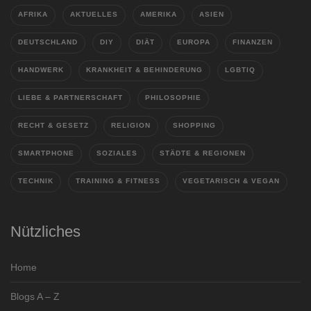
AFRIKA
AKTUELLES
AMERIKA
ASIEN
DEUTSCHLAND
DIY
DIÄT
EUROPA
FINANZEN
HANDWERK
KRANKHEIT & BEHINDERUNG
LGBTIQ
LIEBE & PARTNERSCHAFT
PHILOSOPHIE
RECHT & GESETZ
RELIGION
SHOPPING
SMARTPHONE
SOZIALES
STÄDTE & REGIONEN
TECHNIK
TRAINING & FITNESS
VEGETARISCH & VEGAN
Nützliches
Home
Blogs A – Z