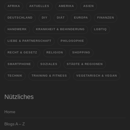
AFRIKA
AKTUELLES
AMERIKA
ASIEN
DEUTSCHLAND
DIY
DIÄT
EUROPA
FINANZEN
HANDWERK
KRANKHEIT & BEHINDERUNG
LGBTIQ
LIEBE & PARTNERSCHAFT
PHILOSOPHIE
RECHT & GESETZ
RELIGION
SHOPPING
SMARTPHONE
SOZIALES
STÄDTE & REGIONEN
TECHNIK
TRAINING & FITNESS
VEGETARISCH & VEGAN
Nützliches
Home
Blogs A – Z