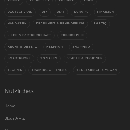
AFRIKA
AKTUELLES
AMERIKA
ASIEN
DEUTSCHLAND
DIY
DIÄT
EUROPA
FINANZEN
HANDWERK
KRANKHEIT & BEHINDERUNG
LGBTIQ
LIEBE & PARTNERSCHAFT
PHILOSOPHIE
RECHT & GESETZ
RELIGION
SHOPPING
SMARTPHONE
SOZIALES
STÄDTE & REGIONEN
TECHNIK
TRAINING & FITNESS
VEGETARISCH & VEGAN
Nützliches
Home
Blogs A – Z