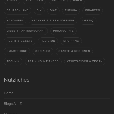
AFRIKA
AKTUELLES
AMERIKA
ASIEN
DEUTSCHLAND
DIY
DIÄT
EUROPA
FINANZEN
HANDWERK
KRANKHEIT & BEHINDERUNG
LGBTIQ
LIEBE & PARTNERSCHAFT
PHILOSOPHIE
RECHT & GESETZ
RELIGION
SHOPPING
SMARTPHONE
SOZIALES
STÄDTE & REGIONEN
TECHNIK
TRAINING & FITNESS
VEGETARISCH & VEGAN
Nützliches
Home
Blogs A – Z