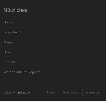
Nützliches
Home
Blogs A – Z
Magazin
Hilfe
Kontakt
Werben auf TopBlogs.de
Regeln
Datenschutz
Impressum
©2026 by TopBlogs.de