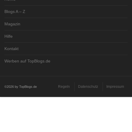
Blogs A – Z
Magazin
Hilfe
Kontakt
Werben auf TopBlogs.de
Regeln
Datenschutz
Impressum
©2026 by TopBlogs.de