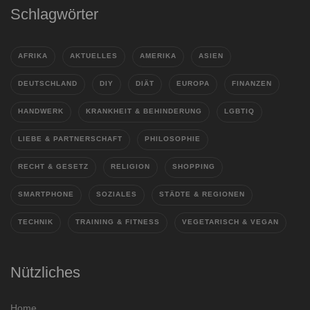
Schlagwörter
AFRIKA
AKTUELLES
AMERIKA
ASIEN
DEUTSCHLAND
DIY
DIÄT
EUROPA
FINANZEN
HANDWERK
KRANKHEIT & BEHINDERUNG
LGBTIQ
LIEBE & PARTNERSCHAFT
PHILOSOPHIE
RECHT & GESETZ
RELIGION
SHOPPING
SMARTPHONE
SOZIALES
STÄDTE & REGIONEN
TECHNIK
TRAINING & FITNESS
VEGETARISCH & VEGAN
Nützliches
Home