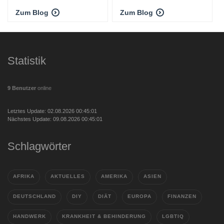
Zum Blog
Zum Blog
Statistik
9 Benutzer
online
Letztes Update: 02.08.2026 00:45:01
Nächstes Update: 09.08.2026 00:45:01
Schlagwörter
AFRIKA
AKTUELLES
AMERIKA
ASIEN
DEUTSCHLAND
DIY
DIÄT
EUROPA
FINANZEN
HANDWERK
KRANKHEIT & BEHINDERUNG
LGBTIQ