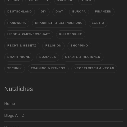
AFRIKA
AKTUELLES
AMERIKA
ASIEN
DEUTSCHLAND
DIY
DIÄT
EUROPA
FINANZEN
HANDWERK
KRANKHEIT & BEHINDERUNG
LGBTIQ
LIEBE & PARTNERSCHAFT
PHILOSOPHIE
RECHT & GESETZ
RELIGION
SHOPPING
SMARTPHONE
SOZIALES
STÄDTE & REGIONEN
TECHNIK
TRAINING & FITNESS
VEGETARISCH & VEGAN
Nützliches
Home
Blogs A – Z