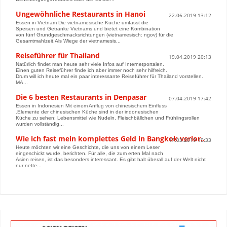
Ungewöhnliche Restaurants in Hanoi
22.06.2019 13:12
Essen in Vietnam Die vietnamesische Küche umfasst die
Speisen und Getränke Vietnams und bietet eine Kombination
von fünf Grundgeschmacksrichtungen (vietnamesisch: ngov) für die
Gesamtmahlzeit.Als Wiege der vietnamesis...
Reiseführer für Thailand
19.04.2019 20:13
Natürlich findet man heute sehr viele Infos auf Internetportalen.
Einen guten Reiseführer finde ich aber immer noch sehr hilfreich.
Drum will ich heute mal ein paar interessante Reiseführer für Thailand vorstellen.
MA...
Die 6 besten Restaurants in Denpasar
07.04.2019 17:42
Essen in Indonesien Mit einem Anflug von chinesischem Einfluss
.Elemente der chinesischen Küche sind in der indonesischen
Küche zu sehen: Lebensmittel wie Nudeln, Fleischbällchen und Frühlingsrollen
wurden vollständig...
Wie ich fast mein komplettes Geld in Bangkok verlor..
17.03.2019 19:33
Heute möchten wir eine Geschichte, die uns von einem Leser
eingeschickt wurde, berichten. Für alle, die zum erten Mal nach
Asien reisen, ist das besonders interessant. Es gibt halt überall auf der Welt nicht
nur nette...