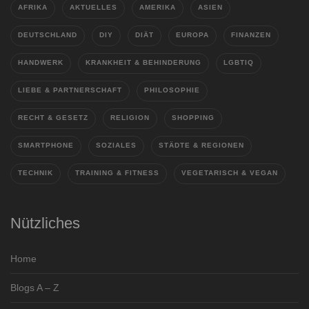
AFRIKA
AKTUELLES
AMERIKA
ASIEN
DEUTSCHLAND
DIY
DIÄT
EUROPA
FINANZEN
HANDWERK
KRANKHEIT & BEHINDERUNG
LGBTIQ
LIEBE & PARTNERSCHAFT
PHILOSOPHIE
RECHT & GESETZ
RELIGION
SHOPPING
SMARTPHONE
SOZIALES
STÄDTE & REGIONEN
TECHNIK
TRAINING & FITNESS
VEGETARISCH & VEGAN
Nützliches
Home
Blogs A – Z