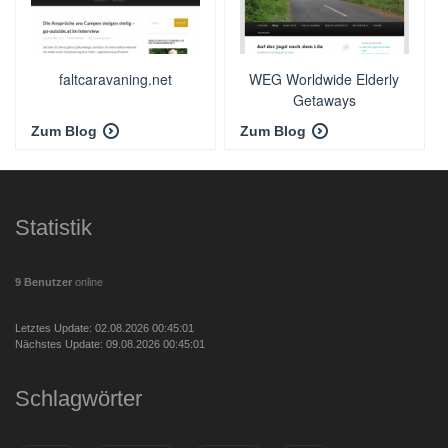
faltcaravaning.net
WEG Worldwide Elderly
Getaways
Zum Blog
Zum Blog
Statistik
9 Benutzer
online
Letztes Update: 02.08.2026 00:45:01
Nächstes Update: 09.08.2026 00:45:01
Schlagwörter