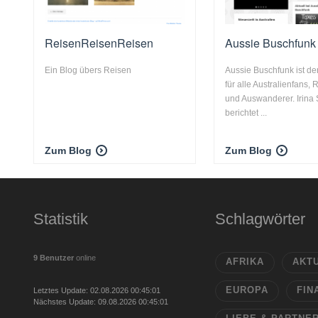
ReisenReisenReisen
Aussie Buschfunk
Ein Blog übers Reisen
Aussie Buschfunk ist de
für alle Australienfans,
und Auswanderer. Irina
berichtet ...
Zum Blog
Zum Blog
Statistik
Schlagwörter
9 Benutzer
online
AFRIKA
AKT
EUROPA
FIN
Letztes Update: 02.08.2026 00:45:01
Nächstes Update: 09.08.2026 00:45:01