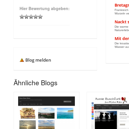
Bretag
Hier Bewertung abgeben:
Frankreich 
Wurzeln ver
Nackt s
Die warme 
Naturerleb
Mit de
Die kroati
Wasser aus 
Blog melden
Ähnliche Blogs