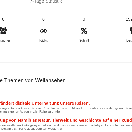
7-Tage Statistik
0
0
9
19
sucher
Klicks
Schnitt
Bes
le Themen von Weltansehen
ändert digitale Unterhaltung unsere Reisen?
enigen Jahren bedeutete eine Reise für die meisten Menschen vor allem eines: den gewohnten All
lt mit eigenen Augen in aller Ruhe zu entde...
ung von Namibias Natur, Tierwelt und Geschichte auf einer Rund
 südwestlichen Afrika gelegen, ist ein Land, das für seine weiten, vielfältigen Landschaften, seine
 bekannt ist. Seine ausgedehnten Wüsten, w...