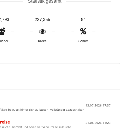
Statistik gesamt
2,793
227,355
84
ucher
Klicks
Schnitt
13.07.2026 17:37
tag bewusst hinter sich zu lassen, vollständig abzuschalten
reise
21.04.2026 11:23
 reiche Tierwelt und seine tief verwurzelte kulturelle