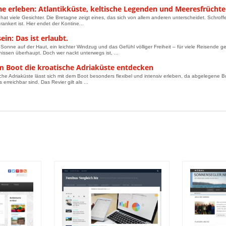
ne erleben: Atlantikküste, keltische Legenden und Meeresfrüchte
hat viele Gesichter. Die Bretagne zeigt eines, das sich von allem anderen unterscheidet. Schroffe F
ankert ist. Hier endet der Kontine...
ein: Das ist erlaubt.
Sonne auf der Haut, ein leichter Windzug und das Gefühl völliger Freiheit – für viele Reisende ge
nissen überhaupt. Doch wer nackt unterwegs ist, ...
m Boot die kroatische Adriaküste entdecken
sche Adriaküste lässt sich mit dem Boot besonders flexibel und intensiv erleben, da abgelegene B
erreichbar sind. Das Revier gilt als ...