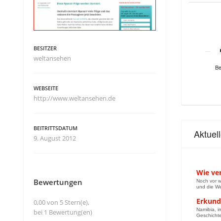
BESITZER
weltansehen
Be
WEBSEITE
http://www.weltansehen.de
BEITRITTSDATUM
Aktuel
9. August 2012
Wie ver
Bewertungen
Noch vor w
und die We
Erkund
0,00 von 5 Stern(e),
Namibia, im
bei 1 Bewertung(en)
Geschichte