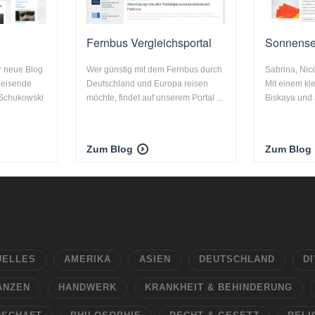
Fernbus Vergleichsportal
Sonnenseg
r neue Blog
Wer günstig mit dem Fernbus durch
Sabrina, Nic
 Reisende
Deutschland und Europa reisen
Mit einem kl
 Schukowski
möchte, findet auf unserem Portal ...
Biskaya und a
Zum Blog
Zum Blog
UELLES
AMERIKA
ASIEN
DEUTSCHLAND
DI
ANZEN
HANDWERK
KRANKHEIT & BEHINDERUNG