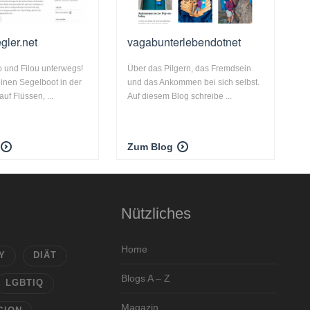
ler.net
vagabunterlebendotnet
o und Filou unterwegs!
Über das Pilgern, das Fremdsein
einen Segelboot in der
und das Ankommen bei sich selbst.
uf Flüssen, ...
Auf diesem Blog schreibe ...
Zum Blog
Nützliches
Home
Y
DIÄT
Blogs A – Z
LGBTIQ
Magazin