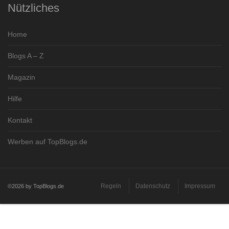
Nützliches
Home
Blogs A – Z
Magazin
Hilfe
Kontakt
Werben auf TopBlogs.de
Regeln
Datenschutz
Impressum
©2026 by TopBlogs.de