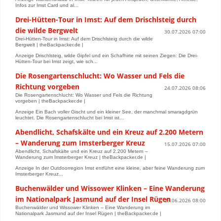
Infos zur Imst Card und al...
Drei-Hütten-Tour in Imst: Auf dem Drischlsteig durch
die wilde Bergwelt
30.07.2026 07:00
Drei-Hütten-Tour in Imst: Auf dem Drischlsteig durch die wilde
Bergwelt | theBackpacker.de |
Anzeige Drischlsteig, wilde Gipfel und ein Schafhirte mit seinen Ziegen: Die Drei-
Hütten-Tour bei Imst zeigt, wie sch...
Die Rosengartenschlucht: Wo Wasser und Fels die
Richtung vorgeben
24.07.2026 08:06
Die Rosengartenschlucht: Wo Wasser und Fels die Richtung
vorgeben | theBackpacker.de |
Anzeige Ein Bach voller Gischt und ein kleiner See, der manchmal smaragdgrün
leuchtet. Die Rosengartenschlucht bei Imst ist...
Abendlicht, Schafskälte und ein Kreuz auf 2.200 Metern
– Wanderung zum Imsterberger Kreuz
15.07.2026 07:00
Abendlicht, Schafskälte und ein Kreuz auf 2.200 Metern –
Wanderung zum Imsterberger Kreuz | theBackpacker.de |
Anzeige In der Outdoorregion Imst entführt eine kleine, aber feine Wanderung zum
Imsterberger Kreuz...
Buchenwälder und Wissower Klinken – Eine Wanderung
im Nationalpark Jasmund auf der Insel Rügen
29.06.2026 08:00
Buchenwälder und Wissower Klinken – Eine Wanderung im
Nationalpark Jasmund auf der Insel Rügen | theBackpacker.de |