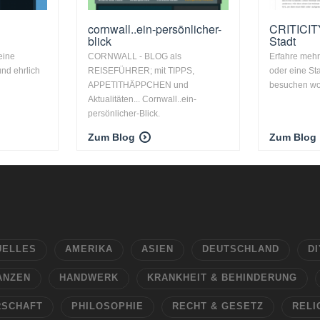
cornwall..ein-persönlicher-
CRITICITY
blick
Stadt
eine
CORNWALL - BLOG als
Erfahre mehr
nd ehrlich
REISEFÜHRER; mit TIPPS,
oder eine St
APPETITHÄPPCHEN und
besuchen woll
Aktualitäten... Cornwall..ein-
persönlicher-Blick.
Zum Blog
Zum Blog
UELLES
AMERIKA
ASIEN
DEUTSCHLAND
DI
ANZEN
HANDWERK
KRANKHEIT & BEHINDERUNG
RSCHAFT
PHILOSOPHIE
RECHT & GESETZ
RELI