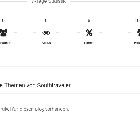
7-Tage Statistik
0
0
6
10
sucher
Klicks
Schnitt
Bes
le Themen von Southtraveler
rtikel für diesen Blog vorhanden.