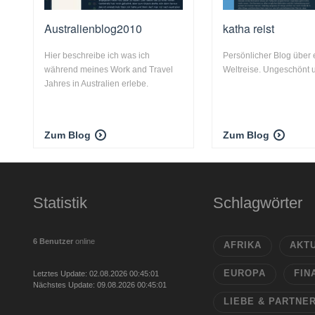
Australienblog2010
katha reist
Hier beschreibe ich was ich
Persönlicher Blog über 
während meines Work and Travel
Weltreise. Ungeschönt u
Jahres in Australien erlebe.
Zum Blog
Zum Blog
Statistik
Schlagwörter
6 Benutzer
online
AFRIKA
AKT
EUROPA
FIN
Letztes Update: 02.08.2026 00:45:01
Nächstes Update: 09.08.2026 00:45:01
LIEBE & PARTNE