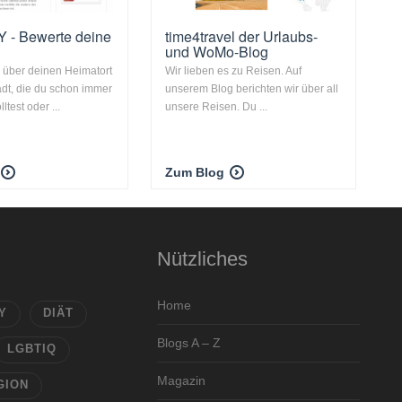
 - Bewerte deine
time4travel der Urlaubs-
und WoMo-Blog
 über deinen Heimatort
Wir lieben es zu Reisen. Auf
adt, die du schon immer
unserem Blog berichten wir über all
test oder ...
unsere Reisen. Du ...
Zum Blog
Nützliches
Home
Y
DIÄT
Blogs A – Z
LGBTIQ
Magazin
GION