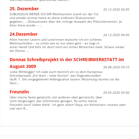
25. Dezember
25.12.2020 06:00
ZUBLINZELN WERDE ICH DIR Weihnachten stand vor der Tür
und wieder einmal hatte es diese endlosen Diskussionen
gegeben… …Diskussionen über die richtige Auswahl der Plätzchensorten. Je
älter Anna wurde – ...
24.Dezember
24.12.2020 06:00
Allen meinen Lesern und Leserinnen wünsche ich ein schönes
Weihnachtsfest – so schön wie es nur eben geht – es liegt in
eurer Hand! Und falls ihr doch noch ein stilles Minütchen habt: Schaut vorbei
bei Donna ...
Donnas Schreibprojekt in der SCHREIBWERKSTATT im
August 2009
20.08.2020 03:10
Liebe Mitblogger! Ich lade euch herzlich ein zu dem Kurzprosa-
Schreibprojekt „Ein Start – viele Stories“, das folgendermaßen
läuft: 1. Die vorgegebenen Anfangssätze lauten: Missmutig räumte sie die
Gesc...
Freundin
29.05.2020 05:00
Über meine Seele gelatscht, mit anderen übel getratscht, über
mich hergezogen, das Schlimmste gelogen. Du willst meine
Freundin sein? Lieber bleib‘ ich ganz allein! Naja, ein Knittelvers, musste aber
mal sein R...