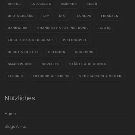
AFRIKA
AKTUELLES
AMERIKA
ASIEN
DEUTSCHLAND
DIY
DIÄT
EUROPA
FINANZEN
HANDWERK
KRANKHEIT & BEHINDERUNG
LGBTIQ
LIEBE & PARTNERSCHAFT
PHILOSOPHIE
RECHT & GESETZ
RELIGION
SHOPPING
SMARTPHONE
SOZIALES
STÄDTE & REGIONEN
TECHNIK
TRAINING & FITNESS
VEGETARISCH & VEGAN
Nützliches
Home
Blogs A – Z