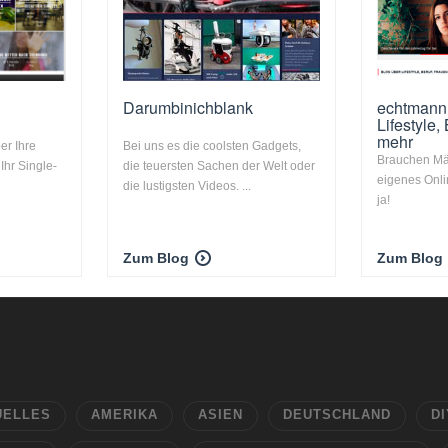
Darumbinichblank
echtmann.
Lifestyle,
mehr
er Ihre
Bei uns es die coolsten Gadgets,
Brauchen Män
Ihr Single-
die teuersten Sachen der Welt oder
eigenes Onli
die lustigsten Videos. ...
ja!
Zum Blog
Zum Blog
UELLES
AMERIKA
ASIEN
DEUTSCHLAND
DI