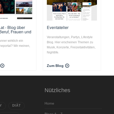
at - Blog über
Eventatelier
 Beruf, Frauen und
Veranstaltungen, Partys, Lifestyle
ner wirklich ein
Blog. Hier erscheinen Themen zu
neportal? Wir meinen,
Musik, Konzerte, Freizeitaktivitäten,
Nightlife.
Zum Blog
Nützliches
Home
Y
DIÄT