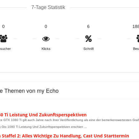
7-Tage Statistik
0
0
6
18
sucher
Klicks
Schnitt
Bes
le Themen von my Echo
80 Ti Leistung Und Zukunftsperspektiven
e GTX 1080 Ti gilt auch Jahre nach ihrer Veröffentlichung als eine der bemerkenswertesten Grafik
g Gtx 1080 Ti Leistung Und Zukunftsperspektiven erschien ...
Staffel 2: Alles Wichtige Zu Handlung, Cast Und Starttermin