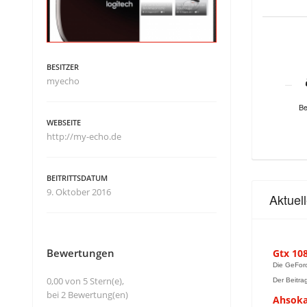
BESITZER
myecho
Be
WEBSEITE
http://my-echo.de
BEITRITTSDATUM
9. Oktober 2016
Aktuel
Bewertungen
Gtx 10
Die GeForc
0,00 von 5 Stern(e),
Der Beitra
bei 2 Bewertung(en)
Ahsoka 