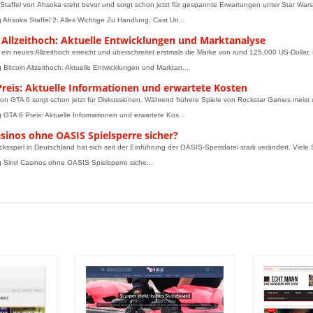
 Staffel von Ahsoka steht bevor und sorgt schon jetzt für gespannte Erwartungen unter Star Wa
g Ahsoka Staffel 2: Alles Wichtige Zu Handlung, Cast Un...
n Allzeithoch: Aktuelle Entwicklungen und Marktanalyse
t ein neues Allzeithoch erreicht und überschreitet erstmals die Marke von rund 125.000 US‑Dollar. 
g Bitcoin Allzeithoch: Aktuelle Entwicklungen und Marktan...
Preis: Aktuelle Informationen und erwartete Kosten
von GTA 6 sorgt schon jetzt für Diskussionen. Während frühere Spiele von Rockstar Games meist 
g GTA 6 Preis: Aktuelle Informationen und erwartete Kos...
sinos ohne OASIS Spielsperre sicher?
cksspiel in Deutschland hat sich seit der Einführung der OASIS-Sperrdatei stark verändert. Viele
g Sind Casinos ohne OASIS Spielsperre siche...