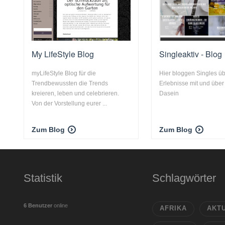
My LifeStyle Blog
Singleaktiv - Blog
myLifeStyle Blog für die
Hier bloggen Singles üb
Trendbewussten die Trends
Erlebnisse mit und über 
kreieren, leben und celebrieren.
Dasein
Von der Vorstellung eurer ...
Zum Blog
Zum Blog
Statistik
Schlagwörter
6 Benutzer
online
AFRIKA
AKT