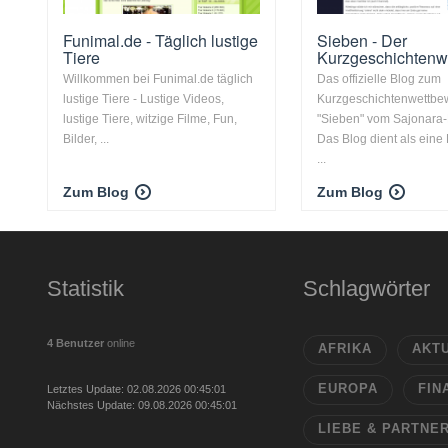
Funimal.de - Täglich lustige
Sieben - Der
Tiere
Kurzgeschichtenw
Willkommen bei Funimal.de täglich
Das offizielle Blog zum
lustige Tiere - Lustige Videos,
Kurzgeschichtenwettbe
lustige Tiere, witzige Filme, Fun,
"Sieben" vom Sajonara-
Bilder, ...
Das Blog dient als eine 
...
Zum Blog
Zum Blog
Statistik
Schlagwörter
4 Benutzer
online
AFRIKA
AKT
EUROPA
FIN
Letztes Update: 02.08.2026 00:45:01
Nächstes Update: 09.08.2026 00:45:01
LIEBE & PARTNE