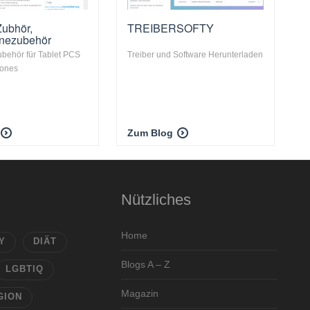
Zubhör,
TREIBERSOFTY
nezubehör
behör für Tablet PCS
Treiber und Software Herunterladen
hones
Zum Blog
Nützliches
Home
Y
DIÄT
Blogs A – Z
LGBTIQ
Magazin
GION