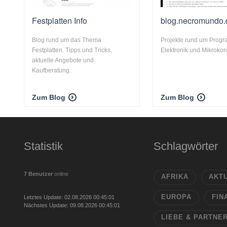
Festplatten Info
blog.necromundo.
Blog rund um das Thema
Projekte rund um Prog
Festplatten. Tipps und Tricks,
Elektronik und Mikrokont
aktuelle Angebote und
Kaufberatung.
Zum Blog
Zum Blog
Statistik
Schlagwörter
7 Benutzer
online
AFRIKA
AKT
EUROPA
FIN
Letztes Update: 02.08.2026 00:45:01
Nächstes Update: 09.08.2026 00:45:01
LIEBE & PARTNE