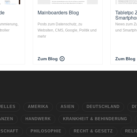
de
Mainboarders Blog
Tabletpc 
Smartpho
rammierung,
Posts zum Datenschutz, zu
News zum Zu
roller
Websiten, CMS, Google, Politik und
und Smartp
mehr
Zum Blog
Zum Blog
UELLES
AMERIKA
ASIEN
DEUTSCHLAND
DI
ANZEN
HANDWERK
KRANKHEIT & BEHINDERUNG
RSCHAFT
PHILOSOPHIE
RECHT & GESETZ
RELI