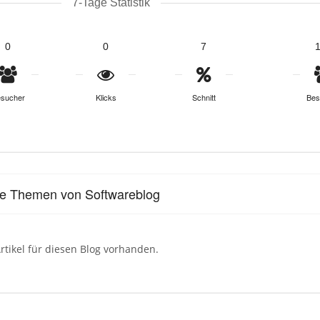
7-Tage Statistik
0
0
7
sucher
Klicks
Schnitt
Bes
le Themen von Softwareblog
rtikel für diesen Blog vorhanden.