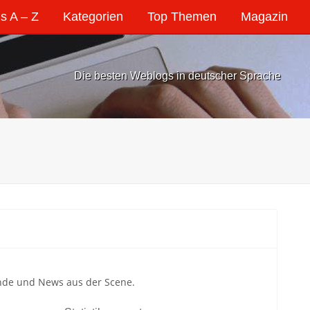
s A – Z
Kategorien
Top Themen
Magazin
Die besten Weblogs in deutscher Sprache
nde und News aus der Scene.