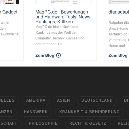
er Gadget
MagPC.de | Bewertungen
dlanadapt
und Hardware-Tests, News,
Rankings, Kritiken
 wir in
Ratgeber üb
MagPC.de bietet News und
nden
Smart Home
Rankings aus der Welt der
gewöhnliche
Technikblog
Computer, Technik, Games und
Vernetzung,
Smartphones. Bei ...
Home und ...
Zum Blog
Zum Blog
UELLES
AMERIKA
ASIEN
DEUTSCHLAND
DI
ANZEN
HANDWERK
KRANKHEIT & BEHINDERUNG
RSCHAFT
PHILOSOPHIE
RECHT & GESETZ
RELI