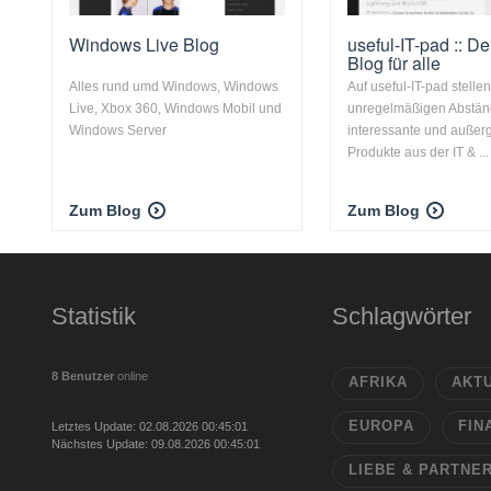
Windows Live Blog
useful-IT-pad :: D
Blog für alle
Alles rund umd Windows, Windows
Auf useful-IT-pad stellen
Live, Xbox 360, Windows Mobil und
unregelmäßigen Abstä
Windows Server
interessante und außer
Produkte aus der IT & ...
Zum Blog
Zum Blog
Statistik
Schlagwörter
8 Benutzer
online
AFRIKA
AKT
EUROPA
FIN
Letztes Update: 02.08.2026 00:45:01
Nächstes Update: 09.08.2026 00:45:01
LIEBE & PARTNE