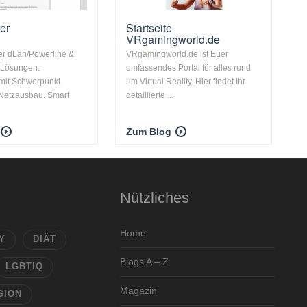
er
Startseite
VRgamingworld.de
er dLan/Powerline &
VRgamingworld.de ist Euer
 Lösungen.
umfassendes Portal für alles rund
 mit Schwerpunkt
um Virtual Reality. Hier findet Ihr
 Netzausbau. Smart
detaillierte ...
Zum Blog
Nützliches
Home
Y
DIÄT
Blogs A – Z
LGBTIQ
Magazin
GION