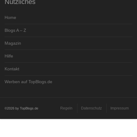
Nützliches
Home
Blogs A – Z
Magazin
Hilfe
Kontakt
Werben auf TopBlogs.de
Regeln
Datenschutz
Impressum
©2026 by TopBlogs.de