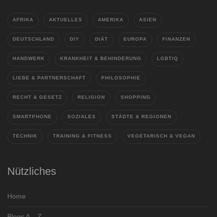
AFRIKA
AKTUELLES
AMERIKA
ASIEN
DEUTSCHLAND
DIY
DIÄT
EUROPA
FINANZEN
HANDWERK
KRANKHEIT & BEHINDERUNG
LGBTIQ
LIEBE & PARTNERSCHAFT
PHILOSOPHIE
RECHT & GESETZ
RELIGION
SHOPPING
SMARTPHONE
SOZIALES
STÄDTE & REGIONEN
TECHNIK
TRAINING & FITNESS
VEGETARISCH & VEGAN
Nützliches
Home
Blogs A – Z