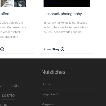
Coffee
innsbruck.photography
Coffee geht es um
Innsbruck im Fokus fotografisches -
te und Gedanken aus
technisches - ästhetisches - altes -
n Wissenschaft,
neues - sehenswertes aus der ...
tsentwicklung ...
Zum Blog
Nützliches
Home
Y
DIÄT
Blogs A – Z
LGBTIQ
Magazin
GION