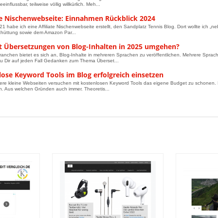
eeinflussbar, teilweise völlig willkürlich. Meh...
ate Nischenwebseite: Einnahmen Rückblick 2024
21 habe ich eine Affiliate Nischenwebseite erstellt, den Sandplatz Tennis Blog. Dort wollte ich 
chüttung sowie dem Amazon Par...
t Übersetzungen von Blog-Inhalten in 2025 umgehen?
Branchen bietet es sich an, Blog-Inhalte in mehreren Sprachen zu veröffentlichen. Mehrere Sprac
 Dir auf jeden Fall Gedanken zum Thema Überset...
lose Keyword Tools im Blog erfolgreich einsetzen
re kleine Webseiten versuchen mit kostenlosen Keyword Tools das eigene Budget zu schonen. Denn
n. Aus welchen Gründen auch immer. Theoretis...