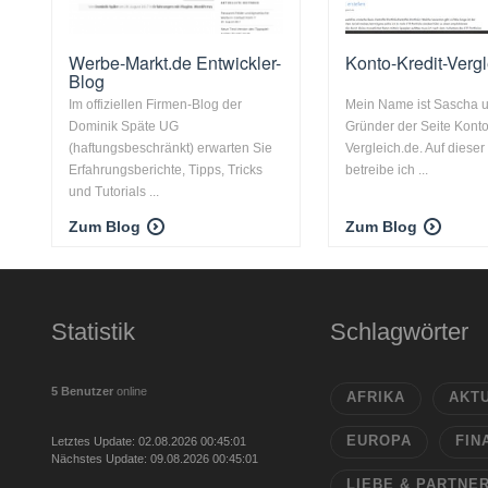
Werbe-Markt.de Entwickler-
Konto-Kredit-Verg
Blog
Im offiziellen Firmen-Blog der
Mein Name ist Sascha u
Dominik Späte UG
Gründer der Seite Konto
(haftungsbeschränkt) erwarten Sie
Vergleich.de. Auf dieser
Erfahrungsberichte, Tipps, Tricks
betreibe ich ...
und Tutorials ...
Zum Blog
Zum Blog
Statistik
Schlagwörter
5 Benutzer
online
AFRIKA
AKT
EUROPA
FIN
Letztes Update: 02.08.2026 00:45:01
Nächstes Update: 09.08.2026 00:45:01
LIEBE & PARTNE