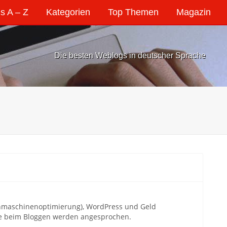
s A – Z
Kategorien
Top Themen
Magazin
Die besten Weblogs in deutscher Sprache
chmaschinenoptimierung), WordPress und Geld
ge beim Bloggen werden angesprochen.