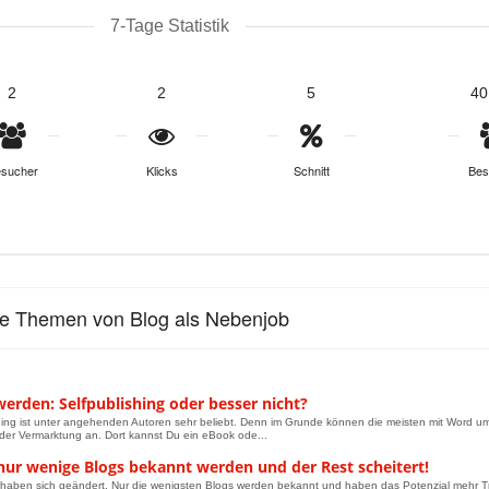
7-Tage Statistik
2
2
5
40
sucher
Klicks
Schnitt
Bes
le Themen von Blog als Nebenjob
erden: Selfpublishing oder besser nicht?
hing ist unter angehenden Autoren sehr beliebt. Denn im Grunde können die meisten mit Word um
er Vermarktung an. Dort kannst Du ein eBook ode...
nur wenige Blogs bekannt werden und der Rest scheitert!
 haben sich geändert. Nur die wenigsten Blogs werden bekannt und haben das Potenzial mehr T