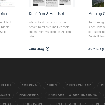
leich
Kopfhörer & Headset
Morning 
nd ich bin
Wir helfen dabei, dass du die
Bei Morning 
-Kredit-
besten Kopfhörer und Headsets
Ideen, Inhal
 Seite
findest. Zum Musikhören, Zocken
den Bereiche
oder ...
Persönlichkei
Zum Blog
Zum Blog
UELLES
AMERIKA
ASIEN
DEUTSCHLAND
DI
ANZEN
HANDWERK
KRANKHEIT & BEHINDERUNG
RSCHAFT
PHILOSOPHIE
RECHT & GESETZ
RELI