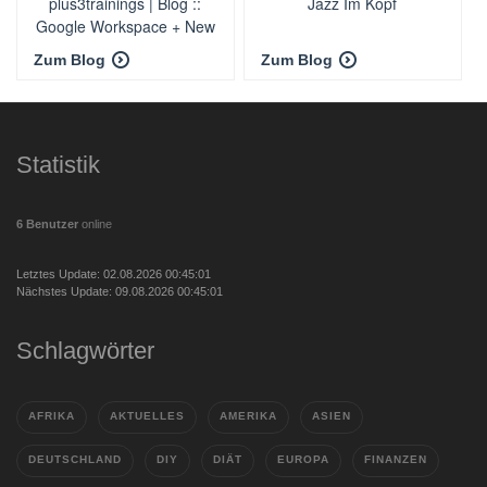
plus3trainings | Blog ::
Jazz Im Kopf
Google Workspace + New
Work + SaaS + Cloud
Zum Blog
Zum Blog
Statistik
6 Benutzer
online
Letztes Update: 02.08.2026 00:45:01
Nächstes Update: 09.08.2026 00:45:01
Schlagwörter
AFRIKA
AKTUELLES
AMERIKA
ASIEN
DEUTSCHLAND
DIY
DIÄT
EUROPA
FINANZEN