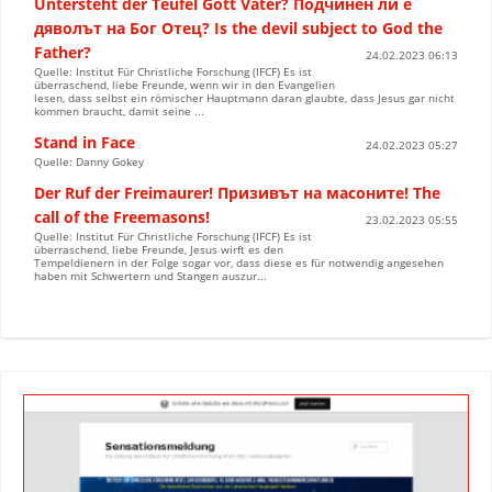
Untersteht der Teufel Gott Vater? Подчинен ли е
дяволът на Бог Отец? Is the devil subject to God the
Father?
24.02.2023 06:13
Quelle: Institut Für Christliche Forschung (IFCF) Es ist
überraschend, liebe Freunde, wenn wir in den Evangelien
lesen, dass selbst ein römischer Hauptmann daran glaubte, dass Jesus gar nicht
kommen braucht, damit seine ...
Stand in Face
24.02.2023 05:27
Quelle: Danny Gokey
Der Ruf der Freimaurer! Призивът на масоните! The
call of the Freemasons!
23.02.2023 05:55
Quelle: Institut Für Christliche Forschung (IFCF) Es ist
überraschend, liebe Freunde, Jesus wirft es den
Tempeldienern in der Folge sogar vor, dass diese es für notwendig angesehen
haben mit Schwertern und Stangen auszur...