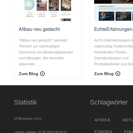
Altbau neu gedacht
EchteErfahrungen
"Altbau neu gedacht" sammelt
Auf EchteErfahrungen.de
Themen zur nachhaltigen
regelmäßig Testbericht
Sanierung von Bestandgebäuden
beliebtesten Firmen,
und Altbauten. Wir berichten
Dienstleistungen und
allgemein ...
Produktanbieter aus Deu
Zum Blog
Zum Blog
Statistik
Schlagwörter
13 Benutzer
online
AFRIKA
AKT
EUROPA
FIN
Letztes Update: 02.08.2026 00:45:01