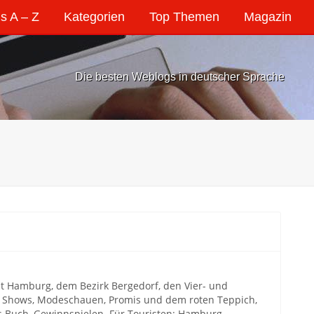
s A – Z
Kategorien
Top Themen
Magazin
Die besten Weblogs in deutscher Sprache
t Hamburg, dem Bezirk Bergedorf, den Vier- und
n Shows, Modeschauen, Promis und dem roten Teppich,
s Buch, Gewinnspielen. Für Touristen: Hamburg-