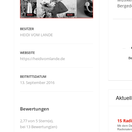
Bergedo
BESITZER
HEIDI VOM LANDE
WEBSEITE
Be
https://heidivomlande.de
BEITRITTSDATUM
13. September 2016
Aktue
Bewertungen
15 Rad
2,77 von 5 Stern(e),
bei 13 Bewertung(en)
Mit dem De
Radiotalen