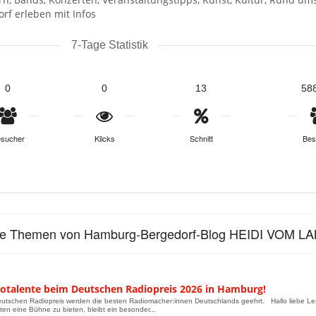
rf erleben mit Infos
7-Tage Statistik
0
0
13
58
sucher
Klicks
Schnitt
Bes
lle Themen von Hamburg-Bergedorf-Blog HEIDI VOM L
iotalente beim Deutschen Radiopreis 2026 in Hamburg!
utschen Radiopreis werden die besten Radiomacher:innen Deutschlands geehrt. Hallo liebe Leser
ten eine Bühne zu bieten, bleibt ein besonder...