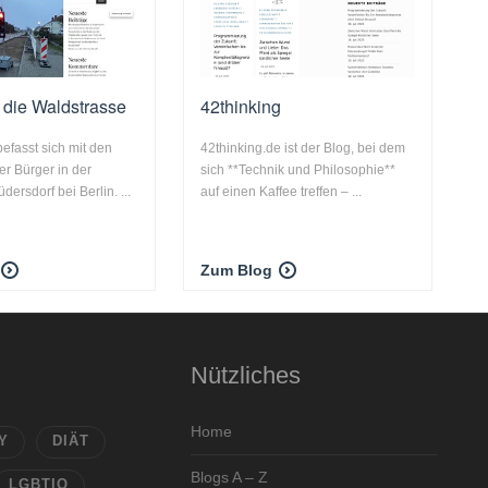
r die Waldstrasse
42thinking
befasst sich mit den
42thinking.de ist der Blog, bei dem
r Bürger in der
sich **Technik und Philosophie**
ersdorf bei Berlin. ...
auf einen Kaffee treffen – ...
Zum Blog
Nützliches
Home
Y
DIÄT
Blogs A – Z
LGBTIQ