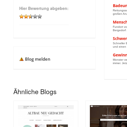
Badeun
Hier Bewertung abgeben:
Rettungssc
großen Anz
Mensch
Fundort v
Bergedorf 
Schwer
Schneller 
und einen 
Gewinns
Blog melden
Monster ve
immer. Jetz
Ähnliche Blogs