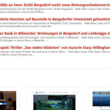
fälle an Seen: DLRG Bergedorf sucht neue Rettungsschwimmer:i
hwimmer:innen bei der DLRG Bergedorf. Foto: DLRG Bergedorf Hallo liebe Leser, in den letzten 
ahl an Badetoten. Erst im Juli 2026 is...
liche Knochen auf Baustelle in Bergedorfer Innenstadt gefunden!
on menschlichen Knochen am Sachsentor in Bergedorf. Foto: Koopmann Hallo liebe Leser, am D
auf einer Baustelle am Sachsentor / Ecke Be...
er Raub in Billwerder: Wohnungen in Bergedorf und Lohbrügge d
Ermittlungserfolg: Drei Zuführungen nach schwerem Raub in Billwerder. Hallo liebe Leser, So
51-Jährigen in einem Haus in Billwerder ...
piel: Thriller „Das siebte Mädchen“ von Autorin Stacy Willingha
rstecken sich nicht im Wald. Sie sind ganz in deiner Nähe. Hallo liebe Leser, Cloe Davis‘ Vater i
t fällt ein neuer Schatten au...