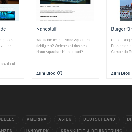
.de
Nanostuff
Bürger fü
 gibt es
Wie richte ich ein Nano Aquarium
Dieser Blog 
e zu den
richtig ein? Welches ist das beste
Problemen de
Nano Aquarium Komplettset? ...
Gemeinde Rüd
tschland ...
Zum Blog
Zum Blog
UELLES
AMERIKA
ASIEN
DEUTSCHLAND
DI
ANZEN
HANDWERK
KRANKHEIT & BEHINDERUNG