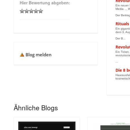
Revolut
Hier Bewertung abgeben:
Ein neuer 
Media ... W
Der Beitrag
Rituals
Ein gigant
dem 3. Aug
Der B...
Revolut
Ein Ticket
Blog melden
revolutioni
...
Die 8 
Haarausfal
kosmetisch
Ähnliche Blogs