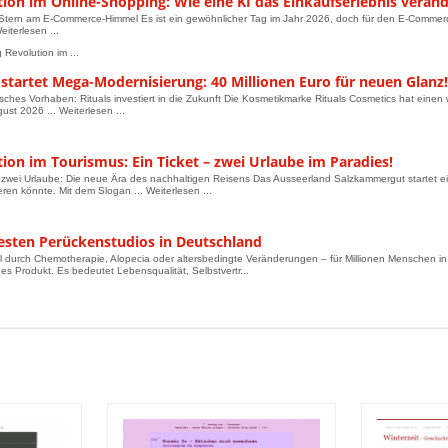
ion im Online-Shopping: Wie eine KI das Einkaufserlebnis veränd
Stern am E-Commerce-Himmel Es ist ein gewöhnlicher Tag im Jahr 2026, doch für den E-Commerc
eiterlesen ...
 Revolution im ...
 startet Mega-Modernisierung: 40 Millionen Euro für neuen Glanz!
isches Vorhaben: Rituals investiert in die Zukunft Die Kosmetikmarke Rituals Cosmetics hat eine
ust 2026 ... Weiterlesen ...
ion im Tourismus: Ein Ticket – zwei Urlaube im Paradies!
, zwei Urlaube: Die neue Ära des nachhaltigen Reisens Das Ausseerland Salzkammergut startet ei
eren könnte. Mit dem Slogan ... Weiterlesen ...
besten Perückenstudios in Deutschland
l durch Chemotherapie, Alopecia oder altersbedingte Veränderungen – für Millionen Menschen in 
es Produkt. Es bedeutet Lebensqualität, Selbstvertr...