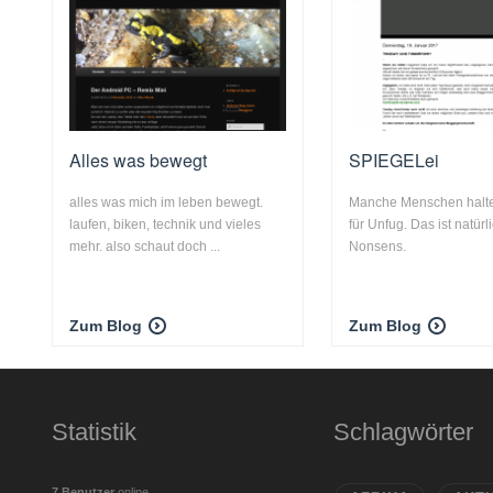
Alles was bewegt
SPIEGELei
alles was mich im leben bewegt.
Manche Menschen halt
laufen, biken, technik und vieles
für Unfug. Das ist natürl
mehr. also schaut doch ...
Nonsens.
Zum Blog
Zum Blog
Statistik
Schlagwörter
7 Benutzer
online