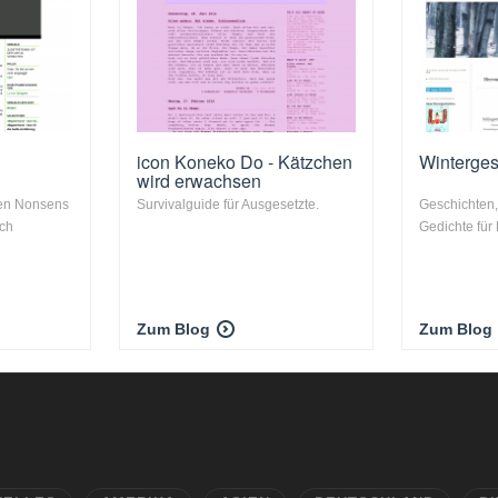
icon Koneko Do - Kätzchen
Winterges
wird erwachsen
en Nonsens
Survivalguide für Ausgesetzte.
Geschichten
ich
Gedichte für
Zum Blog
Zum Blog