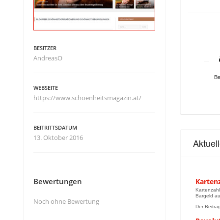
BESITZER
AndreasO
Be
WEBSEITE
https://www.schoenheitsmagazin.at/
BEITRITTSDATUM
13. Oktober 2016
Aktuel
Bewertungen
Kartenz
Kartenzahl
Bargeld auf
Noch ohne Bewertung
Der Beitrag