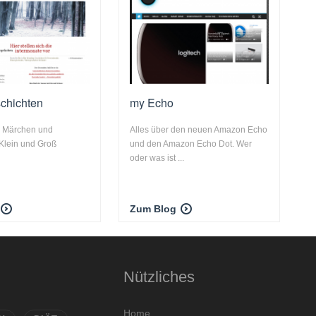
chichten
my Echo
, Märchen und
Alles über den neuen Amazon Echo
 Klein und Groß
und den Amazon Echo Dot. Wer
oder was ist ...
Zum Blog
Nützliches
Home