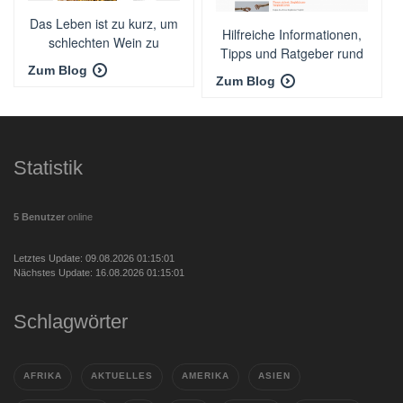
Das Leben ist zu kurz, um
Hilfreiche Informationen,
schlechten Wein zu
Tipps und Ratgeber rund
trinken!
um die Partnersuche
Zum Blog
Zum Blog
Statistik
5 Benutzer
online
Letztes Update: 09.08.2026 01:15:01
Nächstes Update: 16.08.2026 01:15:01
Schlagwörter
AFRIKA
AKTUELLES
AMERIKA
ASIEN