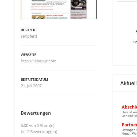
BESITZER
sehpferd
Be
WEBSEITE
http://liebepur.com
BEITRITTSDATUM
Aktuel
21. Juli 2007
Abschi
Bewertungen
Dies ist k
Der eine l
Partne
6,00 von 5 Stern(e),
Umfragen s
bei 2 Bewertung(en)
jüngst: We