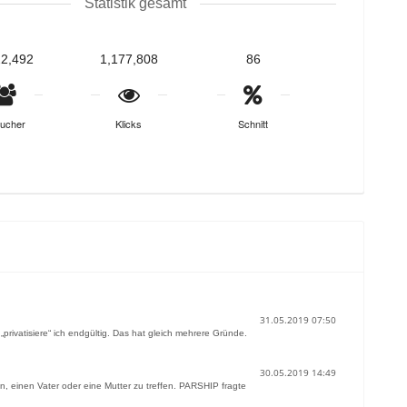
Statistik gesamt
22,492
1,177,808
86
ucher
Klicks
Schnitt
31.05.2019 07:50
ivatisiere“ ich endgültig. Das hat gleich mehrere Gründe.
30.05.2019 14:49
, einen Vater oder eine Mutter zu treffen. PARSHIP fragte