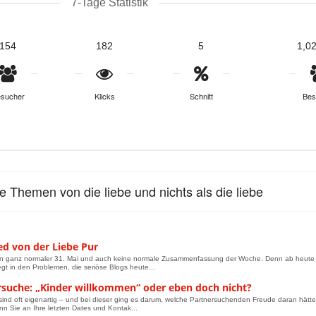
7-Tage Statistik
154
182
5
1,0
sucher
Klicks
Schnitt
Bes
le Themen von die liebe und nichts als die liebe
ed von der Liebe Pur
ein ganz normaler 31. Mai und auch keine normale Zusammenfassung der Woche. Denn ab heute „pr
iegt in den Problemen, die seriöse Blogs heute...
rsuche: „Kinder willkommen“ oder eben doch nicht?
ind oft eigenartig – und bei dieser ging es darum, welche Partnersuchenden Freude daran hätten
nn Sie an Ihre letzten Dates und Kontak...