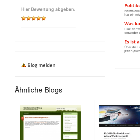
Politik
Hier Bewertung abgeben:
Normalerwe
hat ein mi
Was ka
Eine der w
entweder z
Es ist a
Über die L
jeder (auc
Blog melden
Ähnliche Blogs