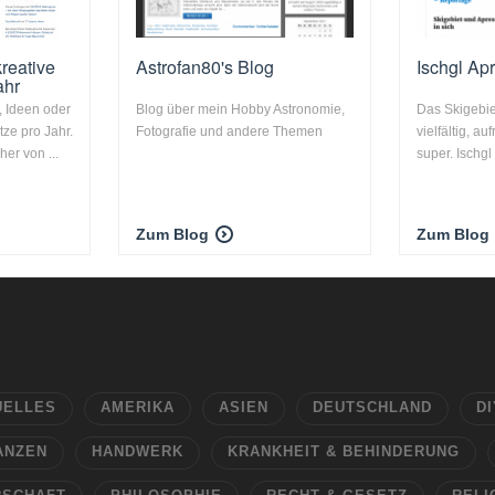
kreative
Astrofan80's Blog
Ischgl Ap
ahr
, Ideen oder
Blog über mein Hobby Astronomie,
Das Skigebiet
ze pro Jahr.
Fotografie und andere Themen
vielfältig, a
er von ...
super. Ischgl
Zum Blog
Zum Blog
UELLES
AMERIKA
ASIEN
DEUTSCHLAND
DI
ANZEN
HANDWERK
KRANKHEIT & BEHINDERUNG