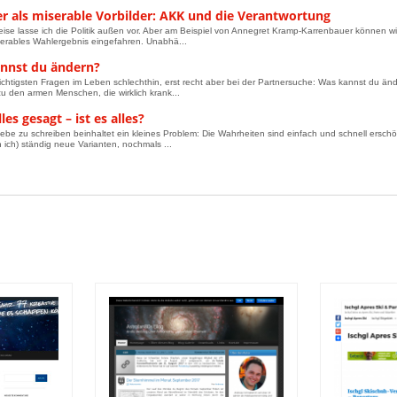
er als miserable Vorbilder: AKK und die Verantwortung
ise lasse ich die Politik außen vor. Aber am Beispiel von Annegret Kramp-Karrenbauer können wir
serables Wahlergebnis eingefahren. Unabhä...
nnst du ändern?
ichtigsten Fragen im Leben schlechthin, erst recht aber bei der Partnersuche: Was kannst du änd
u den armen Menschen, die wirklich krank...
lles gesagt – ist es alles?
iebe zu schreiben beinhaltet ein kleines Problem: Die Wahrheiten sind einfach und schnell erschöp
h ich) ständig neue Varianten, nochmals ...