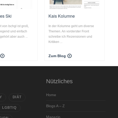
res Ski
Kais Kolumne
 von Ischgl ist groß,
In der Kolumne geht um diverse
ufregend und einfach
Themen. An vorderster Front
 gehört aber auch ...
schreibe ich Rezensionen und
Kritiken ...
Zum Blog
Nützliches
Home
Y
DIÄT
Blogs A – Z
LGBTIQ
Magazin