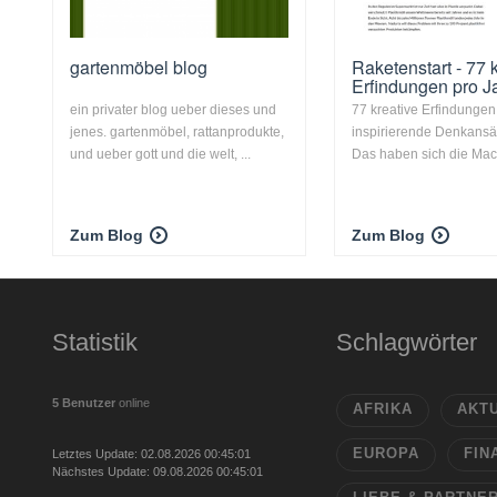
gartenmöbel blog
Raketenstart - 77 
Erfindungen pro J
ein privater blog ueber dieses und
77 kreative Erfindungen
jenes. gartenmöbel, rattanprodukte,
inspirierende Denkansät
und ueber gott und die welt, ...
Das haben sich die Mach
Zum Blog
Zum Blog
Statistik
Schlagwörter
5 Benutzer
online
AFRIKA
AKT
EUROPA
FIN
Letztes Update: 02.08.2026 00:45:01
Nächstes Update: 09.08.2026 00:45:01