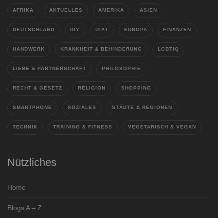
AFRIKA
AKTUELLES
AMERIKA
ASIEN
DEUTSCHLAND
DIY
DIÄT
EUROPA
FINANZEN
HANDWERK
KRANKHEIT & BEHINDERUNG
LGBTIQ
LIEBE & PARTNERSCHAFT
PHILOSOPHIE
RECHT & GESETZ
RELIGION
SHOPPING
SMARTPHONE
SOZIALES
STÄDTE & REGIONEN
TECHNIK
TRAINING & FITNESS
VEGETARISCH & VEGAN
Nützliches
Home
Blogs A – Z