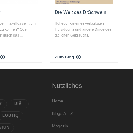
r
Die Welt des DrSchwein
ben makellos sein, um
Höhepunkte eines verkorksten
 zu können? Oder
Individuums und andere Dinge des
r durch das ...
täglichen Gebrauchs.
Zum Blog
Nützliches
Home
Y
DIÄT
Blogs A – Z
LGBTIQ
Magazin
GION