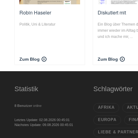
Robin Haseler
Diskutiert mit
Politik, Uni & Literatur
Ein Blog über Themen d
immer wieder im Alltag
und ich mache mir, ...
Zum Blog
Zum Blog
Statistik
Schlagwörter
8 Benutzer
online
AFRIKA
AKT
EUROPA
FIN
Letztes Update: 02.08.2026 00:45:01
Nächstes Update: 09.08.2026 00:45:01
LIEBE & PARTNE