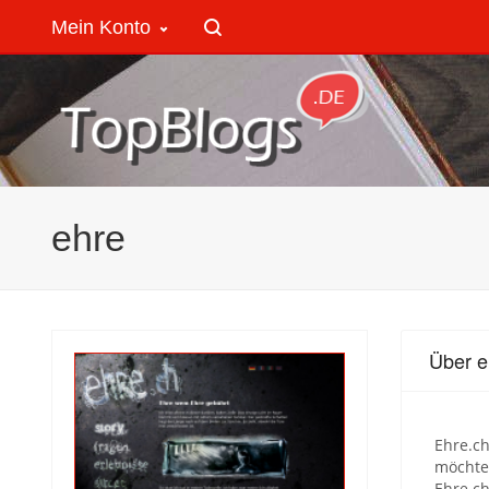
Mein Konto
ehre
Über e
Ehre.ch
möchte
Ehre.c