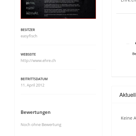
BESITZER
easyfisch
Be
WEBSEITE
http://www.ehre.ch
BEITRITTSDATUM
11. April 2012
Aktuel
Bewertungen
Keine A
Noch ohne Bewertung