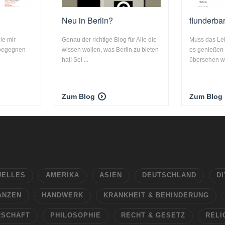
Neu in Berlin?
flunderba
ie mir
Genau der richtige Blog für Alle die
Muss das Le
 begegnen
wissen wollen, was Berlin zu bieten
es genießen
hat! Sei ...
übersehen wi
Zum Blog
Zum Blog
UELLES
AMERIKA
ASIEN
DEUTSCHLAND
DI
ANZEN
HANDWERK
KRANKHEIT & BEHINDERUNG
RSCHAFT
PHILOSOPHIE
RECHT & GESETZ
RELI