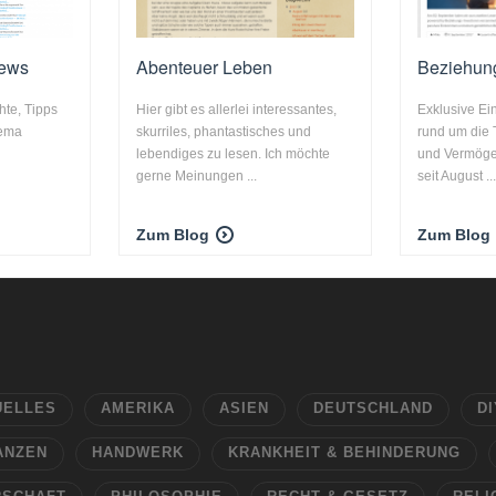
News
Abenteuer Leben
Beziehung
hte, Tipps
Hier gibt es allerlei interessantes,
Exklusive Ein
hema
skurriles, phantastisches und
rund um die
lebendiges zu lesen. Ich möchte
und Vermöge
gerne Meinungen ...
seit August ..
Zum Blog
Zum Blog
UELLES
AMERIKA
ASIEN
DEUTSCHLAND
DI
ANZEN
HANDWERK
KRANKHEIT & BEHINDERUNG