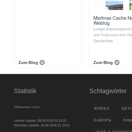
Martinas Cache 
Weblog
Lustige Erfahrungsberic
und Tricks rund ums T
Geocaching
Zum Blog
Zum Blog
Statistik
Schlagwörter
3 Benutzer
online
AFRIKA
AKT
EUROPA
FIN
Letztes Update: 09.08.2026 01:15:01
Nächstes Update: 16.08.2026 01:15:01