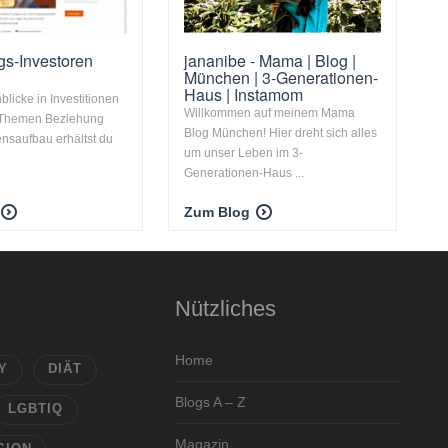
s-Investoren
jananibe - Mama | Blog |
München | 3-Generationen-
Haus | Instamom
blicke in Investitionen
Willkommen auf meinem Mama
 Themen Beziehung
Blog München! Hier dreht sich alles
nsaufbau erhältst du
um unser Leben im 3-
.
Generationen-Haus ...
Zum Blog
Nützliches
Home
Y
DIÄT
Blogs A – Z
LGBTIQ
Magazin