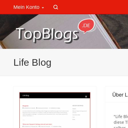
Mein Konto
Life Blog
Über L
"Life B
diese T
selber