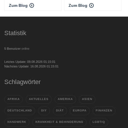
Zum Blog
Zum Blog
Statistik
5 Benutzer
online
Letztes Update: 09.08.2026 01:15:01
Nächstes Update: 16.08.2026 01:15:01
Schlagwörter
AFRIKA
AKTUELLES
AMERIKA
ASIEN
DEUTSCHLAND
DIY
DIÄT
EUROPA
FINANZEN
HANDWERK
KRANKHEIT & BEHINDERUNG
LGBTIQ