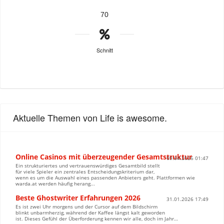
70
Schnitt
Aktuelle Themen von Life is awesome.
Online Casinos mit überzeugender Gesamtstruktur
09.04.2026 01:47
Ein strukturiertes und vertrauenswürdiges Gesamtbild stellt
für viele Spieler ein zentrales Entscheidungskriterium dar,
wenn es um die Auswahl eines passenden Anbieters geht. Plattformen wie
warda.at werden häufig herang...
Beste Ghostwriter Erfahrungen 2026
31.01.2026 17:49
Es ist zwei Uhr morgens und der Cursor auf dem Bildschirm
blinkt unbarmherzig, während der Kaffee längst kalt geworden
ist. Dieses Gefühl der Überforderung kennen wir alle, doch im Jahr…