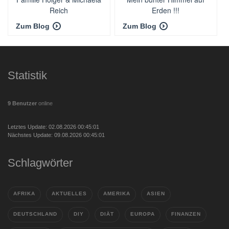
Reich
Erden !!!
Zum Blog
Zum Blog
Statistik
9 Benutzer
online
Letztes Update: 02.08.2026 00:45:01
Nächstes Update: 09.08.2026 00:45:01
Schlagwörter
AFRIKA
AKTUELLES
AMERIKA
ASIEN
DEUTSCHLAND
DIY
DIÄT
EUROPA
FINANZEN