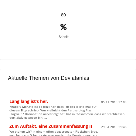
80
Schnitt
Aktuelle Themen von Deviatanias
Lang lang ist’s her.
05.11.2010 22:08
Knapp 6 Monate ist es jetzt her, dass ich das letzte mal auf
diesem Blog schrieb. Wer vielleicht den Partnerblog Pias
Blogwelt / Darionation mitverfolgt hat, hat mitbekommen, dass ich stattdessen
dort aktiv gewesen bin. ...
Zum Auftakt, eine Zusammenfassung II
29.04.2010 21:46
Wo stehen wir? In einem offen abgegrenzten Fleckchen Erde,
welchem, von Scheinregierungsgnaden, die Bezeichnung Land