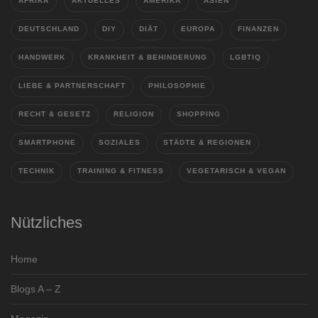
AFRIKA
AKTUELLES
AMERIKA
ASIEN
DEUTSCHLAND
DIY
DIÄT
EUROPA
FINANZEN
HANDWERK
KRANKHEIT & BEHINDERUNG
LGBTIQ
LIEBE & PARTNERSCHAFT
PHILOSOPHIE
RECHT & GESETZ
RELIGION
SHOPPING
SMARTPHONE
SOZIALES
STÄDTE & REGIONEN
TECHNIK
TRAINING & FITNESS
VEGETARISCH & VEGAN
Nützliches
Home
Blogs A – Z