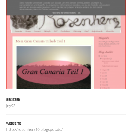
BESITZER
Jey92
WEBSEITE
http://rosenherz10.blogspot.de/