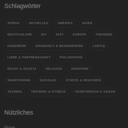
Schlagwörter
AFRIKA
AKTUELLES
AMERIKA
ASIEN
DEUTSCHLAND
DIY
DIÄT
EUROPA
FINANZEN
HANDWERK
KRANKHEIT & BEHINDERUNG
LGBTIQ
LIEBE & PARTNERSCHAFT
PHILOSOPHIE
RECHT & GESETZ
RELIGION
SHOPPING
SMARTPHONE
SOZIALES
STÄDTE & REGIONEN
TECHNIK
TRAINING & FITNESS
VEGETARISCH & VEGAN
Nützliches
Home