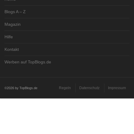
Blogs A – Z
Magazin
Hilfe
Kontakt
Werben auf TopBlogs.de
Regeln
Datenschutz
Impressum
©2026 by TopBlogs.de