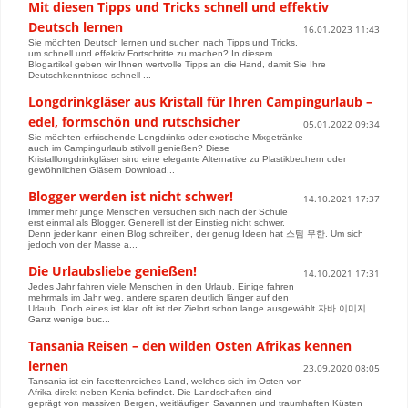
Mit diesen Tipps und Tricks schnell und effektiv
Deutsch lernen
16.01.2023 11:43
Sie möchten Deutsch lernen und suchen nach Tipps und Tricks,
um schnell und effektiv Fortschritte zu machen? In diesem
Blogartikel geben wir Ihnen wertvolle Tipps an die Hand, damit Sie Ihre
Deutschkenntnisse schnell ...
Longdrinkgläser aus Kristall für Ihren Campingurlaub –
edel, formschön und rutschsicher
05.01.2022 09:34
Sie möchten erfrischende Longdrinks oder exotische Mixgetränke
auch im Campingurlaub stilvoll genießen? Diese
Kristalllongdrinkgläser sind eine elegante Alternative zu Plastikbechern oder
gewöhnlichen Gläsern Download...
Blogger werden ist nicht schwer!
14.10.2021 17:37
Immer mehr junge Menschen versuchen sich nach der Schule
erst einmal als Blogger. Generell ist der Einstieg nicht schwer.
Denn jeder kann einen Blog schreiben, der genug Ideen hat 스팀 무한. Um sich
jedoch von der Masse a...
Die Urlaubsliebe genießen!
14.10.2021 17:31
Jedes Jahr fahren viele Menschen in den Urlaub. Einige fahren
mehrmals im Jahr weg, andere sparen deutlich länger auf den
Urlaub. Doch eines ist klar, oft ist der Zielort schon lange ausgewählt 자바 이미지.
Ganz wenige buc...
Tansania Reisen – den wilden Osten Afrikas kennen
lernen
23.09.2020 08:05
Tansania ist ein facettenreiches Land, welches sich im Osten von
Afrika direkt neben Kenia befindet. Die Landschaften sind
geprägt von massiven Bergen, weitläufigen Savannen und traumhaften Küsten