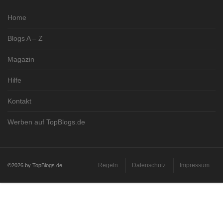
Home
Blogs A – Z
Magazin
Hilfe
Kontakt
Werben auf TopBlogs.de
Regeln
Datenschutz
Impressum
©2026 by TopBlogs.de