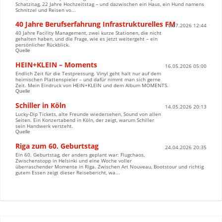
Schatzitag, 22 Jahre Hochzeitstag – und dazwischen ein Haus, ein Hund namens
Schnitzel und Reisen vo...
40 Jahre Berufserfahrung Infrastrukturelles FM
10.07.2026 12:44
40 Jahre Facility Management, zwei kurze Stationen, die nicht
gehalten haben, und die Frage, wie es jetzt weitergeht – ein
persönlicher Rückblick.
Quelle
HEIN+KLEIN – Moments
16.05.2026 05:00
Endlich Zeit für die Testpressung. Vinyl geht halt nur auf dem
heimischen Plattenspieler – und dafür nimmt man sich gerne
Zeit. Mein Eindruck von HEIN+KLEIN und dem Album MOMENTS.
Quelle
Schiller in Köln
14.05.2026 20:13
Lucky-Dip Tickets, alte Freunde wiedersehen, Sound von allen
Seiten. Ein Konzertabend in Köln, der zeigt, warum Schiller
sein Handwerk versteht.
Quelle
Riga zum 60. Geburtstag
24.04.2026 20:35
Ein 60. Geburtstag, der anders geplant war: Flugchaos,
Zwischenstopp in Helsinki und eine Woche voller
überraschender Momente in Riga. Zwischen Art Nouveau, Bootstour und richtig
gutem Essen zeigt dieser Reisebericht, wa...