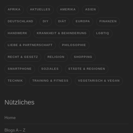
AFRIKA
AKTUELLES
AMERIKA
ASIEN
DEUTSCHLAND
DIY
DIÄT
EUROPA
FINANZEN
HANDWERK
KRANKHEIT & BEHINDERUNG
LGBTIQ
LIEBE & PARTNERSCHAFT
PHILOSOPHIE
RECHT & GESETZ
RELIGION
SHOPPING
SMARTPHONE
SOZIALES
STÄDTE & REGIONEN
TECHNIK
TRAINING & FITNESS
VEGETARISCH & VEGAN
Nützliches
Home
Blogs A – Z