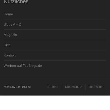
Nützliches
Home
Blogs A – Z
Magazin
Hilfe
Kontakt
Werben auf TopBlogs.de
Regeln
Datenschutz
Impressum
©2026 by TopBlogs.de