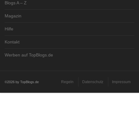
Blogs A – Z
Magazin
Hilfe
Kontakt
Werben auf TopBlogs.de
Regeln
Datenschutz
Impressum
©2026 by TopBlogs.de