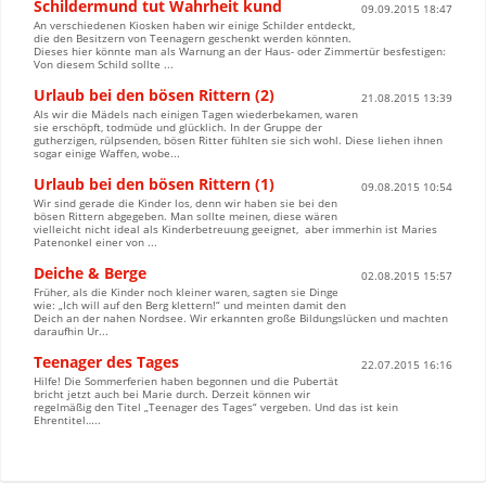
Schildermund tut Wahrheit kund
09.09.2015 18:47
An verschiedenen Kiosken haben wir einige Schilder entdeckt,
die den Besitzern von Teenagern geschenkt werden könnten.
Dieses hier könnte man als Warnung an der Haus- oder Zimmertür besfestigen:
Von diesem Schild sollte ...
Urlaub bei den bösen Rittern (2)
21.08.2015 13:39
Als wir die Mädels nach einigen Tagen wiederbekamen, waren
sie erschöpft, todmüde und glücklich. In der Gruppe der
gutherzigen, rülpsenden, bösen Ritter fühlten sie sich wohl. Diese liehen ihnen
sogar einige Waffen, wobe...
Urlaub bei den bösen Rittern (1)
09.08.2015 10:54
Wir sind gerade die Kinder los, denn wir haben sie bei den
bösen Rittern abgegeben. Man sollte meinen, diese wären
vielleicht nicht ideal als Kinderbetreuung geeignet, aber immerhin ist Maries
Patenonkel einer von ...
Deiche & Berge
02.08.2015 15:57
Früher, als die Kinder noch kleiner waren, sagten sie Dinge
wie: „Ich will auf den Berg klettern!“ und meinten damit den
Deich an der nahen Nordsee. Wir erkannten große Bildungslücken und machten
daraufhin Ur...
Teenager des Tages
22.07.2015 16:16
Hilfe! Die Sommerferien haben begonnen und die Pubertät
bricht jetzt auch bei Marie durch. Derzeit können wir
regelmäßig den Titel „Teenager des Tages“ vergeben. Und das ist kein
Ehrentitel…..