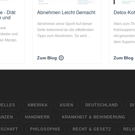
e - Diät
Abnehmen Leicht Gemacht
Detox-Ko
e und
Abnehmen ohne Sport! Auf dieser
Alles zum Th
 wie
Seite bekommst du die effektivsten
Kohlsuppend
Yokebe und
Tipps zum Abnehmen. So wird ...
mit gesunde
ican Mango,
dem Supermar
Zum Blog
Zum Blog
UELLES
AMERIKA
ASIEN
DEUTSCHLAND
DI
ANZEN
HANDWERK
KRANKHEIT & BEHINDERUNG
RSCHAFT
PHILOSOPHIE
RECHT & GESETZ
RELI