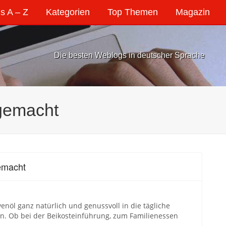
s A – Z
Kategorien
Top Themen
Magazin
Die besten Weblogs in deutscher Sprache
 gemacht
gemacht
venöl ganz natürlich und genussvoll in die tägliche
n. Ob bei der Beikosteinführung, zum Familienessen