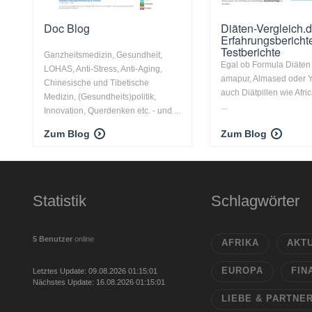
Doc Blog
Diäten-Vergleich.d
Erfahrungsbericht
Testberichte
Ganzheitsmedizin, Gesundheit,
Egal ob Formula Diäten
LOHAS, Anti-Stress, Anti-Aging,
amapur, Almased oder 
Chinesische und Tibetische
auch Diätpillen wie Afr
Medizin, (Gesundheits)politik,
...
Innovation, Querdenken etc. - und ...
Zum Blog
Zum Blog
Statistik
Schlagwörter
5 Benutzer
online
AFRIKA
AKT
EUROPA
FIN
Letztes Update: 09.08.2026 01:15:01
Nächstes Update: 16.08.2026 01:15:01
LIEBE & PARTNE