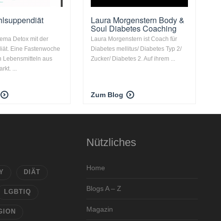
hlsuppendiät
Laura Morgenstern Body &
Soul Diabetes Coaching
ema Detox mit der
Laura Morgenstern ist Coach für
iät. Eine Fastenwoche
Diabetes mellitus/ Diabetes Typ 2/
n Lebensmitteln aus
Zucker/ Diabetes 2. Auf ihrem ...
kt. ...
Zum Blog
Nützliches
Home
Y
DIÄT
Blogs A – Z
LGBTIQ
Magazin
GION