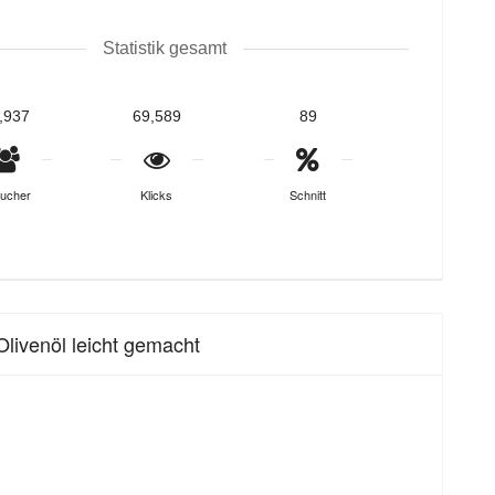
Statistik gesamt
,937
69,589
89
ucher
Klicks
Schnitt
livenöl leicht gemacht