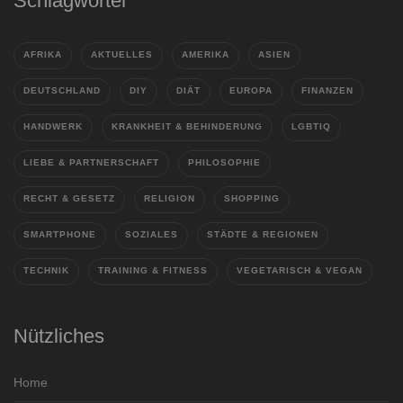
Schlagwörter
AFRIKA
AKTUELLES
AMERIKA
ASIEN
DEUTSCHLAND
DIY
DIÄT
EUROPA
FINANZEN
HANDWERK
KRANKHEIT & BEHINDERUNG
LGBTIQ
LIEBE & PARTNERSCHAFT
PHILOSOPHIE
RECHT & GESETZ
RELIGION
SHOPPING
SMARTPHONE
SOZIALES
STÄDTE & REGIONEN
TECHNIK
TRAINING & FITNESS
VEGETARISCH & VEGAN
Nützliches
Home