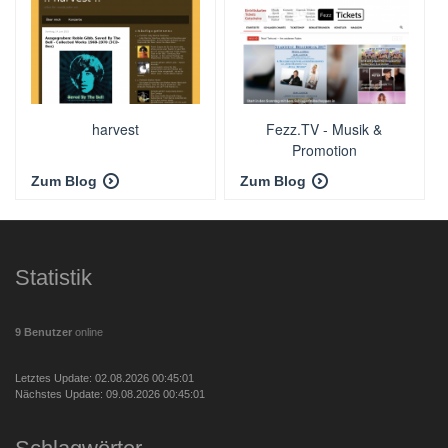
harvest
Fezz.TV - Musik &
Promotion
Zum Blog
Zum Blog
Statistik
9 Benutzer
online
Letztes Update: 02.08.2026 00:45:01
Nächstes Update: 09.08.2026 00:45:01