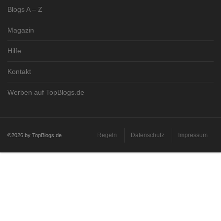
Blogs A – Z
Magazin
Hilfe
Kontakt
Werben auf TopBlogs.de
Regeln
Datenschutz
Impressum
©2026 by TopBlogs.de