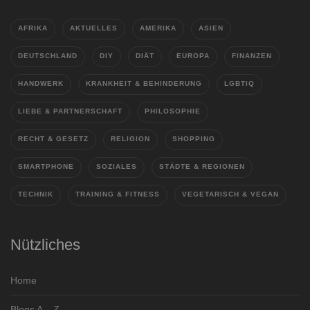
AFRIKA
AKTUELLES
AMERIKA
ASIEN
DEUTSCHLAND
DIY
DIÄT
EUROPA
FINANZEN
HANDWERK
KRANKHEIT & BEHINDERUNG
LGBTIQ
LIEBE & PARTNERSCHAFT
PHILOSOPHIE
RECHT & GESETZ
RELIGION
SHOPPING
SMARTPHONE
SOZIALES
STÄDTE & REGIONEN
TECHNIK
TRAINING & FITNESS
VEGETARISCH & VEGAN
Nützliches
Home
Blogs A – Z