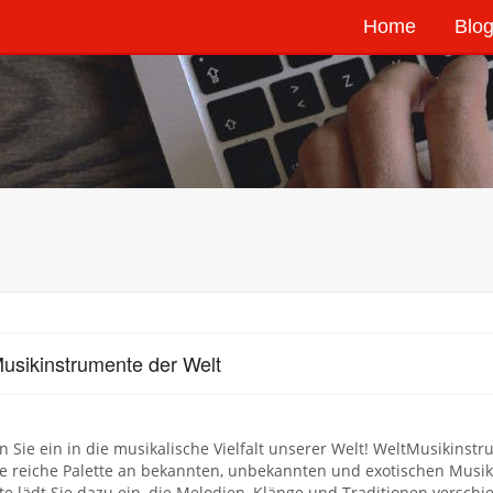
Home
Blog
usikinstrumente der Welt
 Sie ein in die musikalische Vielfalt unserer Welt! WeltMusikinstr
e reiche Palette an bekannten, unbekannten und exotischen Musik
e lädt Sie dazu ein, die Melodien, Klänge und Traditionen versc