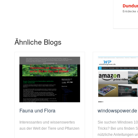
Dundun
Entdecke d
Ähnliche Blogs
Fauna und Flora
windowspower.de
Interessantes und wissenswertes
Sie suchen Windows 10
aus der Welt der Tiere und Pflanzen
Tricks? Bei uns finden S
nützliche Anleitungen un