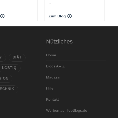
...
Zum Blog
Nützliches
Home
Y
DIÄT
Blogs A – Z
LGBTIQ
Magazin
GION
Hilfe
ECHNIK
Kontakt
Werben auf TopBlogs.de