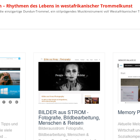
 – Rhythmen des Lebens in westafrikanischer Trommelkunst
ie einzigartige Dundun-Trommel, ein stilprägendes Musikinstrument voll Westafrikanischer T
BILDER aus STROM -
Memory P
Fotografie, Bildbearbeitung,
Menschen & Reisen
 Tipps und
Aktuelle Mel
Bilderausstrom: Fotografie,
ie viele
Wirtschaft u
Bildbearbeitung, Menschen &
d ...
Sozialkompe