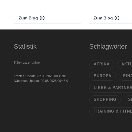
Zum Blog
Zum Blog
Statistik
Schlagwörter
5 Benutzer
online
AFRIKA
AKT
EUROPA
FIN
Letztes Update: 02.08.2026 00:45:01
Nächstes Update: 09.08.2026 00:45:01
LIEBE & PARTNE
SHOPPING
S
TRAINING & FITN