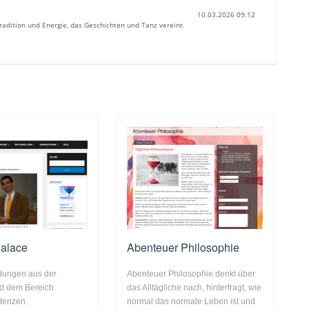
10.03.2026 09:12
radition und Energie, das Geschichten und Tanz vereint.
alace
Abenteuer Philosophie
dungen aus der
Abenteuer Philosophie denkt über
nd dem Bereich
das Alltägliche nach, hinterfragt, wie
tenzen.
normal das normale Leben ist und