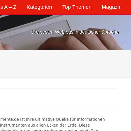
s A – Z
Kategorien
Top Themen
Magazin
Die besten Weblogs in deutscher Sprache
umente.de ist Ihre ultimative Quelle für Informationen
instrumenten aus allen Ecken der Erde. Diese
hiedener Kulturen kennenzulernen und zu genießen.