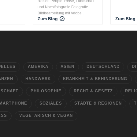
Reisen People, Reise, Landschaft
und Nachtfotografie Fotografie -
Bildbearbeitung mit Adobe ...
Zum Blog
Zum Blog
UELLES
AMERIKA
ASIEN
DEUTSCHLAND
DI
ANZEN
HANDWERK
KRANKHEIT & BEHINDERUNG
RSCHAFT
PHILOSOPHIE
RECHT & GESETZ
RELI
MARTPHONE
SOZIALES
STÄDTE & REGIONEN
T
ESS
VEGETARISCH & VEGAN