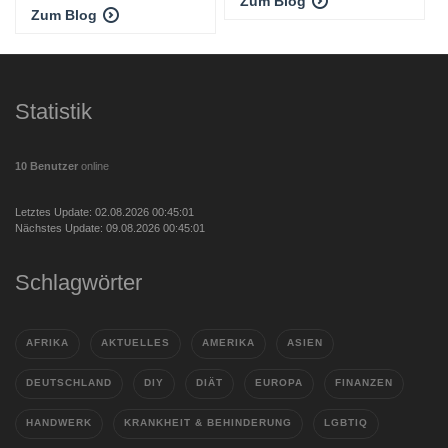
Zum Blog
Zum Blog
Statistik
10 Benutzer
online
Letztes Update: 02.08.2026 00:45:01
Nächstes Update: 09.08.2026 00:45:01
Schlagwörter
AFRIKA
AKTUELLES
AMERIKA
ASIEN
DEUTSCHLAND
DIY
DIÄT
EUROPA
FINANZEN
HANDWERK
KRANKHEIT & BEHINDERUNG
LGBTIQ