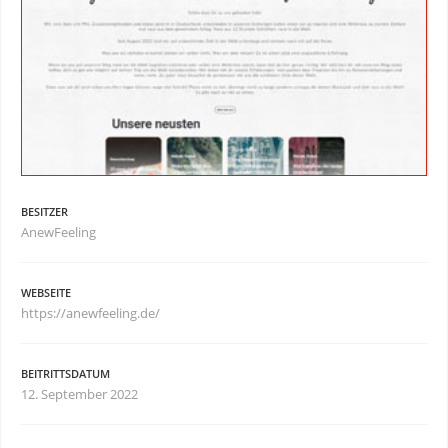
BESITZER
AnewFeeling
WEBSEITE
https://anewfeeling.de/
BEITRITTSDATUM
12. September 2022