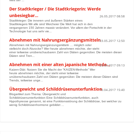
Welt der ...
Der Stadtkrieger / Die Stadtkriegerin: Werde
unbesiegbar…
26.05.2017 08:58
Stadtkrieger: Die inneren und äußeren Stärken eines
Stadtkriegers Wir alle sind Weicheier Die Welt hat sich in den
vergangenen 150 Jahren massiv verändert. Vor allem der Fortschritt in der
Technologie hat uns sehr vie...
Abnehmen mit Nahrungsergänzungsmitteln
03.05.2017 12:50
Abnehmen mit Nahrungsergänzungsmitteln … möglich oder
vielleicht doch Abzocke? Wer heute abnehmen möchte, der steht
einer teilweise unüberschaubaren Zahl von Diäten gegenüber. Die meisten dieser
Diäten sind Tren...
Abnehmen mit einer alten japanische Methode…
25.04.2017 09:13
Kaizen-Diät: Nutzen Sie die Macht der “KAIZEN-Methode” Wer
heute abnehmen möchte, der steht einer teilweise
unüberschaubaren Zahl von Diäten gegenüber. Die meisten dieser Diäten sind
Trends, teilweise unge...
Übergewicht und Schilddrüsenunterfunktion
10.04.2017 15:40
Blogartikel zum Thema: Übergewicht und
Schilddrüsenunterfunktion Eine Schilddrüsenunterfunktion, auch
Hypothyreose genannt, ist eine Funktionsstörung der Schilddrüse, bei welcher zu
wenig Schilddrüsenhormone gebildet ...