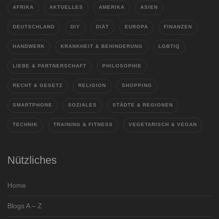
AFRIKA
AKTUELLES
AMERIKA
ASIEN
DEUTSCHLAND
DIY
DIÄT
EUROPA
FINANZEN
HANDWERK
KRANKHEIT & BEHINDERUNG
LGBTIQ
LIEBE & PARTNERSCHAFT
PHILOSOPHIE
RECHT & GESETZ
RELIGION
SHOPPING
SMARTPHONE
SOZIALES
STÄDTE & REGIONEN
TECHNIK
TRAINING & FITNESS
VEGETARISCH & VEGAN
Nützliches
Home
Blogs A – Z