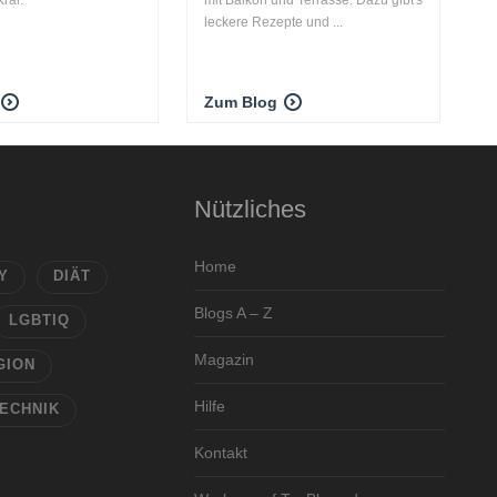
leckere Rezepte und ...
Zum Blog
Nützliches
Home
Y
DIÄT
Blogs A – Z
LGBTIQ
Magazin
GION
Hilfe
ECHNIK
Kontakt