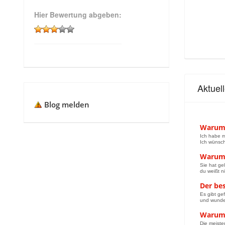
Hier Bewertung abgeben:
Aktuel
Blog melden
Warum 
Ich habe m
Ich wünsch
Warum s
Sie hat ge
du weißt n
Der be
Es gibt ge
und wunder
Warum d
Die meiste