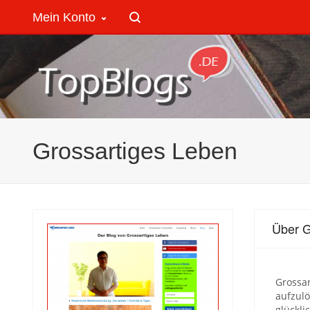
Mein Konto
Grossartiges Leben
Über G
Grossar
aufzulö
glückli