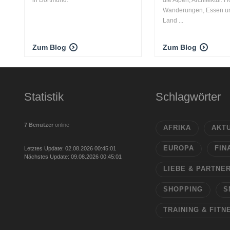
Wanderungen, Essen un
Land ...
Zum Blog
Zum Blog
Statistik
Schlagwörter
7 Benutzer
online
AFRIKA
AKT
EUROPA
FIN
Letztes Update: 02.08.2026 00:45:01
Nächstes Update: 09.08.2026 00:45:01
LIEBE & PARTNE
SHOPPING
S
TRAINING & FITN