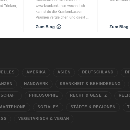
d Trinken,
www.krankenkasse-wechsel.ch
kannst du die Krankenkassen
Prämien vergleichen und direkt ...
Zum Blog
Zum Blog
UELLES
AMERIKA
ASIEN
DEUTSCHLAND
DI
ANZEN
HANDWERK
KRANKHEIT & BEHINDERUNG
RSCHAFT
PHILOSOPHIE
RECHT & GESETZ
RELI
MARTPHONE
SOZIALES
STÄDTE & REGIONEN
T
ESS
VEGETARISCH & VEGAN