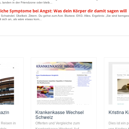
, landen in der Friendzone oder bleib...
liche Symptome bei Angst: Was dein Körper dir damit sagen will
 Schwindel. Übelkeit. Zittern. Du gehst zum Arzt. Bluttest. EKG. Alles. Ergebnis: „Sie sind kernge
t sich an, als wäre etwas kom...
gazin
Krankenkasse Wechsel
Kristina K
Schweiz
 Reisen in
Offerten und Vergleiche zum
Dies ist ein
otels,
Krankenkasse Wechsel: Auf
von Kristina 