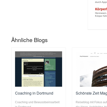
durch Apps
Körper
Herzrasen.
Körper fühl
Ähnliche Blogs
Coaching in Dortmund
Schönste Zeit Ma
Coaching und Bewusstseinsarbeit
Reiseblog mit Fokus auf
in Dortmund.
die Alpen, Architektur. H