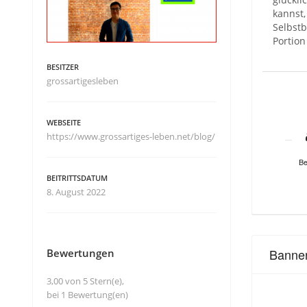
kannst,
Selbstb
Portion
BESITZER
grossartigesleben
WEBSEITE
https://www.grossartiges-leben.net/blog/
Be
BEITRITTSDATUM
8. August 2022
Banne
Bewertungen
3,00 von 5 Stern(e),
bei 1 Bewertung(en)