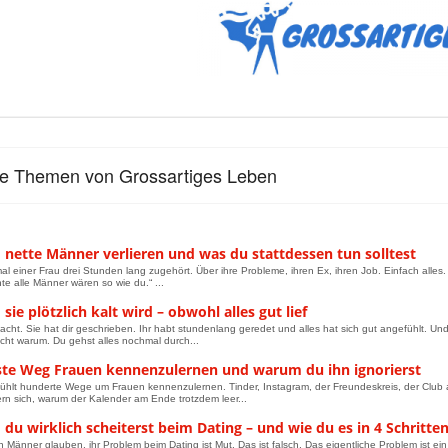
le Themen von Grossartiges Leben
nette Männer verlieren und was du stattdessen tun solltest
al einer Frau drei Stunden lang zugehört. Über ihre Probleme, ihren Ex, ihren Job. Einfach alles
te alle Männer wären so wie du.“ ...
ie plötzlich kalt wird – obwohl alles gut lief
lacht. Sie hat dir geschrieben. Ihr habt stundenlang geredet und alles hat sich gut angefühlt. Un
icht warum. Du gehst alles nochmal durch...
ste Weg Frauen kennenzulernen und warum du ihn ignorierst
fühlt hunderte Wege um Frauen kennenzulernen. Tinder, Instagram, der Freundeskreis, der Clu
n sich, warum der Kalender am Ende trotzdem leer...
u wirklich scheiterst beim Dating – und wie du es in 4 Schritte
n Männer glauben, ihr Problem beim Dating ist Mut. Das ist falsch. Das eigentliche Problem ist ei