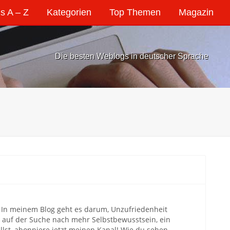
s A – Z
Kategorien
Top Themen
Magazin
Die besten Weblogs in deutscher Sprache
n. In meinem Blog geht es darum, Unzufriedenheit
 auf der Suche nach mehr Selbstbewusstsein, ein
lst, abonniere jetzt meinen Kanal! Wie du sehen