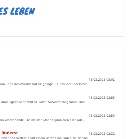
13.03.2026 03:02
. Am Ende des Abends hat sie gesagt: „Du bist echt der Beste.
13.03.2026 02:58
d dann irgendwann wird sie kälter. Antwortet langsamer. Und
13.03.2026 02:50
b am Wochenende. Die meisten Männer probieren alles aus –
n änderst
13.03.2026 02:32
n fehlendes System. Statt einem klaren Plan tippen sie sinnlos