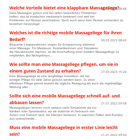
Welche Vorteile bietet eine klappbare Massageliege?
30.03.2023 08:48
Dass Massagen guttun und bei vielen körperlichen Problemen
helfen, das ist inzwischen medizinisch bewiesen und wird bei
Problemen auf Rezept verschrieben. Doch auch wenn kein Rezept vorhanden ist,
bestehen heutzutage ...
Welches ist die richtige mobile Massageliege für ihren
Bedarf?
30.03.2023 08:43
Bequeme Liegepositionen sorgen für Entspannung während
einer Massage. Für Masseure, Kosmetikerinnen und Tätowierer,
die Hausbesuche machen, ist die Anschaffung einer mobilen Massageliege zu
empfehlen. Bei Nichtgebrauc...
Wie sollte man eine Massageliege pflegen, um sie in
einem guten Zustand zu erhalten?
27.03.2023 15:24
Eine Massageliege ist eine langfristige Investition, die bei
richtiger Pflege für viele Jahre genutzt werden kann. Zu einer
effektiven Pflege gehört sowohl die tägliche Reinigung als auch die regelmäßige
Wartung aller...
Sollte sich eine mobile Massageliege schnell auf- und
abbauen lassen?
21.01.2022 09:58
Massageliegen kennen noch weitaus mehr Einsatzorte als nur
Kliniken oder Sportstudios, wo sie stationär im Gebrauch von
Ärzten und Trainern sind, die Klienten betreuen. In manchen Fällen sind Kunden
aus unterschiedlic...
Muss eine mobile Massageliege in erster Linie leicht
sein?
21.01.2022 09:50