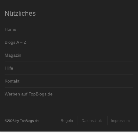
Nützliches
Home
Blogs A – Z
Magazin
Hilfe
Kontakt
Werben auf TopBlogs.de
Regeln
Datenschutz
Impressum
©2026 by TopBlogs.de