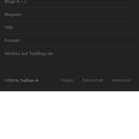
Blogs A – Z
Magazin
Hilfe
Kontakt
Werben auf TopBlogs.de
Regeln
Datenschutz
Impressum
©2026 by TopBlogs.de