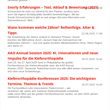
Hersteller geteste...
Snorly Erfahrungen – Test, Ablauf & Bewertung (2025)
17.09.2025 16:38
Schnarchen ist nicht nur störend für den Partner, sondern kann
auch die eigene Schlafqualität deutlich beeinträchtigen. Mit der
Snorly Schnarchschiene gibt es seit einiger Zeit eine Alternative zum
Zahnarztbesuch: Maß...
Wann kommen welche Zähne? Reihenfolge, Alter &
Tipps
22.08.2025 11:08
Die Entwicklung der Zähne verläuft in mehreren Phasen: Zuerst
brechen die Milchzähne durch, danach folgt der Zahnwechsel mit
bleibenden Zähnen – und erst später kommen Weisheitszähne hinzu. Eltern fragen
sich daher of...
AAO Annual Session 2025: KI, Innovationen und neue
Impulse für die Kieferorthopädie
28.07.2025 16:42
Vom 25. bis 27. April 2025 fand in Philadelphia die größte
Fachkonferenz der Kieferorthopädie statt: die AAO Annual
Session 2025. Tausende Teilnehmer:innen aus aller Welt kamen zusammen, um
sich über neue Entwicklunge...
Kieferorthopädie-Konferenzen 2025: Die wichtigsten
Termine, Themen & Trends
28.07.2025 16:00
Ob Fachpublikum oder interessierte Patient:innen – wer
verstehen will, wohin sich moderne Kieferorthopädie entwickelt,
sollte einen Blick auf die großen Fachkonferenzen werfen. Im Jahr 2025 stehen
zahlreiche Veranstal...