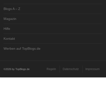
Blogs A – Z
Magazin
Hilfe
Kontakt
Werben auf TopBlogs.de
Regeln
Datenschutz
Impressum
©2026 by TopBlogs.de