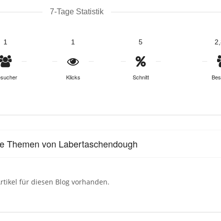
7-Tage Statistik
1
1
5
2
sucher
Klicks
Schnitt
Bes
le Themen von Labertaschendough
rtikel für diesen Blog vorhanden.