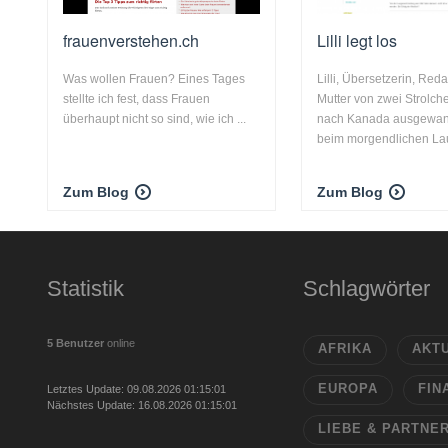
frauenverstehen.ch
Lilli legt los
Was wollen Frauen? Eines Tages
Lilli, Übersetzerin, Reda
stellte ich fest, dass Frauen
Mutter von zwei Strolch
überhaupt nicht so sind, wie ich ...
nach Kanada ausgewan
beim morgendlichen Lauf
Zum Blog
Zum Blog
Statistik
Schlagwörter
5 Benutzer
online
AFRIKA
AKT
EUROPA
FIN
Letztes Update: 09.08.2026 01:15:01
Nächstes Update: 16.08.2026 01:15:01
LIEBE & PARTNE