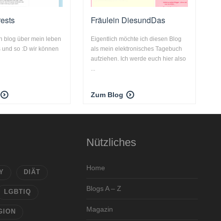
rests
Fräulein DiesundDas
n blog über mein leben
Eigentlich möchte ich diesen Blog
s und so :D wir können
als mein elektronisches Tagebuch
aufziehen. Ich werde euch hier also
...
Zum Blog
Nützliches
Home
Y
DIÄT
Blogs A – Z
LGBTIQ
Magazin
GION