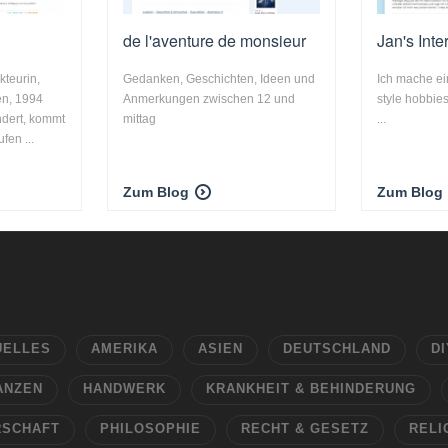
de l'aventure de monsieur
Jan's Inte
kteurin,
Gedanken, Geschichten, Ideen und
Ich mache ei
en, 1994
Anmerkungen zwischen 12 und
style hobbie
dert, kommt
mittag
...
en ...
Zum Blog
Zum Blog
UELLES
AMERIKA
ASIEN
DEUTSCHLAND
DI
ANZEN
HANDWERK
KRANKHEIT & BEHINDERUNG
RSCHAFT
PHILOSOPHIE
RECHT & GESETZ
RELI