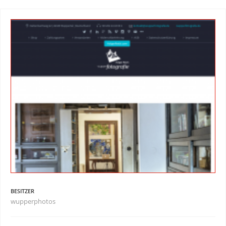
BESITZER
wupperphotos