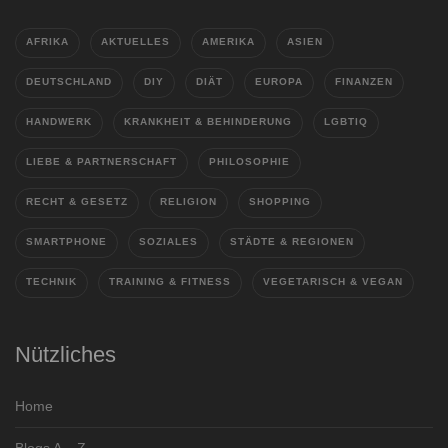
AFRIKA
AKTUELLES
AMERIKA
ASIEN
DEUTSCHLAND
DIY
DIÄT
EUROPA
FINANZEN
HANDWERK
KRANKHEIT & BEHINDERUNG
LGBTIQ
LIEBE & PARTNERSCHAFT
PHILOSOPHIE
RECHT & GESETZ
RELIGION
SHOPPING
SMARTPHONE
SOZIALES
STÄDTE & REGIONEN
TECHNIK
TRAINING & FITNESS
VEGETARISCH & VEGAN
Nützliches
Home
Blogs A – Z