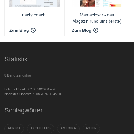
nachgedacht
Mamaclever - das
Magazin rund ums (erste)
Kind
Zum Blog
Zum Blog
Statistik
8 Benutzer
online
Letztes Update: 02.08.2026 00:45:01
Nächstes Update: 09.08.2026 00:45:01
Schlagwörter
AFRIKA
AKTUELLES
AMERIKA
ASIEN