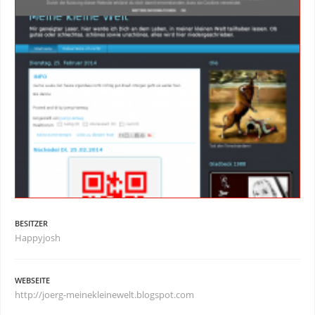
BESITZER
Happyjosh
WEBSEITE
http://joerg-meinekleinewelt.blogspot.com